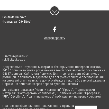
Реклама на сайті
Франшиза "CitySites"
Автори проєкту
З питань реклами:
rek@citysites.ua
Допускається цитування матеріалів без отримання попередньої згоди
04637.com.ua за умови розміщення в тексті обов'язкового посилання на
04637.com.ua - Сайт міста Прилуки. Для інтернет-видань обов'язкове
розміщення прямого, відкритого для пошукових систем гіперпосилання
на цитовані статті не нижче другого абзацу в тексті або в якості джерела.
Порушення виняткових прав переслідується Законом.
Матеріали з плашками "Новини компаній", "Промо", "Партнерський
матеріал", "Партнерський спецпроєкт", "Політичні новини", "Пресреліз",
"PR", "Офіційно", "Політична реклама" публікуються на правах реклами.
Політика конфіденційності
Правила сайту
Правила