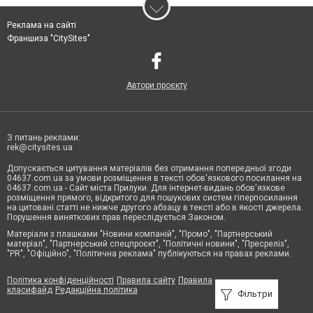
Реклама на сайті
Франшиза "CitySites"
Автори проєкту
З питань реклами:
rek@citysites.ua
Допускається цитування матеріалів без отримання попередньої згоди
04637.com.ua за умови розміщення в тексті обов'язкового посилання на
04637.com.ua - Сайт міста Прилуки. Для інтернет-видань обов'язкове
розміщення прямого, відкритого для пошукових систем гіперпосилання
на цитовані статті не нижче другого абзацу в тексті або в якості джерела.
Порушення виняткових прав переслідується Законом.
Матеріали з плашками "Новини компаній", "Промо", "Партнерський
матеріал", "Партнерський спецпроєкт", "Політичні новини", "Пресреліз",
"PR", "Офіційно", "Політична реклама" публікуються на правах реклами.
Політика конфіденційності
Правила сайту
Правила
класифайд
Редакційна політика
Фільтри