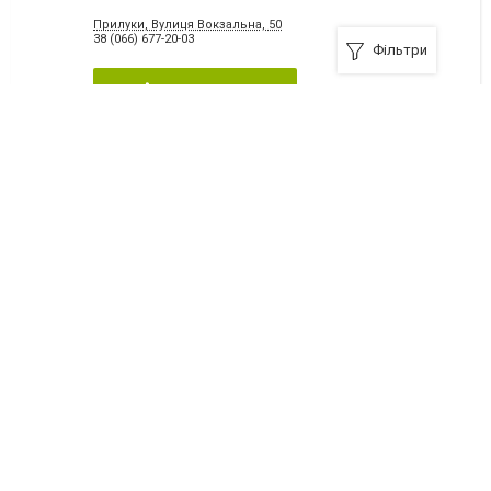
Прилуки, Вулиця Вокзальна, 50
38 (066) 677-20-03
Фільтри
Я рекомендую
ЕЛЕКТРОІНСТРУМЕНТИ
Прилуки, Вулиця Вокзальна, 50-Г
38 (066) 140-88-13
Я рекомендую
Євро ВІКНА
Прилуки, Вулиця Київська, 230-Е
38 (050) 171-04-89