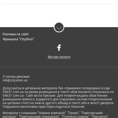
Реклама на сайті
Франшиза "CitySites"
Автори проєкту
З питань реклами:
rek@citysites.ua
Допускається цитування матеріалів без отримання попередньої згоди
04637.com.ua за умови розміщення в тексті обов'язкового посилання на
04637.com.ua - Сайт міста Прилуки. Для інтернет-видань обов'язкове
розміщення прямого, відкритого для пошукових систем гіперпосилання
на цитовані статті не нижче другого абзацу в тексті або в якості джерела.
Порушення виняткових прав переслідується Законом.
Матеріали з плашками "Новини компаній", "Промо", "Партнерський
матеріал", "Партнерський спецпроєкт", "Політичні новини", "Пресреліз",