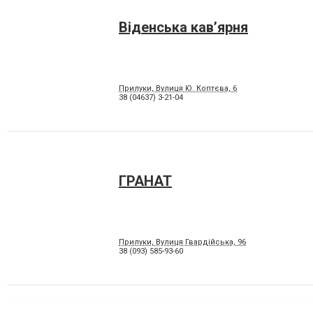
Віденська кав’ярня
Прилуки, Вулиця Ю. Коптєва, 6
38 (04637) 3-21-04
ГРАНАТ
Прилуки, Вулиця Гвардійська, 96
38 (093) 585-93-60