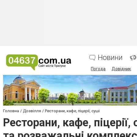
Новини
Погода
Довідник
Головна
Дозвілля
Ресторани, кафе, піцерії, суші
Ресторани, кафе, піцерії,
та розважальні комплек