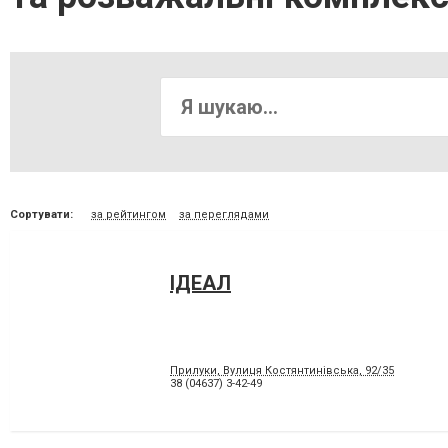
Сортувати:
за рейтингом
за переглядами
ІДЕАЛ
Прилуки, Вулиця Костянтинівська, 92/35
38 (04637) 3-42-49