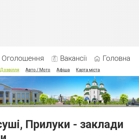
Оголошення
Вакансії
Головна
Дозвілля
Авто / Мото
Афіша
Карта міста
 суші, Прилуки - заклади
си