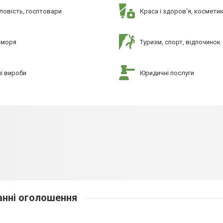
овість, госптовари
Краса і здоров'я, космети
 моря
Туризм, спорт, відпочинок
і вироби
Юридичні послуги
нні оголошення