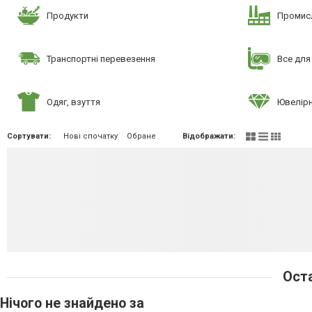
Продукти
Промисл
Транспортні перевезення
Все для
Одяг, взуття
Ювелірн
Сортувати:
Нові спочатку
Обране
Відображати:
Оста
Нічого не знайдено за