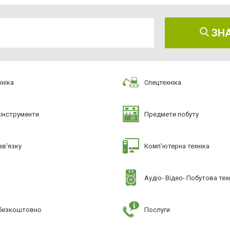
ЗН
ніка
Спецтехніка
 інструменти
Предмети побуту
зв'язку
Комп'ютерна техніка
Аудіо- Відео- Побутова тех
 безкоштовно
Послуги