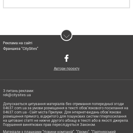
Реклама на сайті
Франшиза "CitySites"
Автори проєкту
З питань реклами:
rek@citysites.ua
Допускається цитування матеріалів без отримання попередньої згоди
04637.com.ua за умови розміщення в тексті обов'язкового посилання на
04637.com.ua - Сайт міста Прилуки. Для інтернет-видань обов'язкове
розміщення прямого, відкритого для пошукових систем гіперпосилання
на цитовані статті не нижче другого абзацу в тексті або в якості джерела.
Порушення виняткових прав переслідується Законом.
Матеріали з плашками "Новини компаній", "Промо", "Партнерський