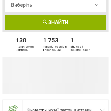
ЗНАЙТИ
138
1 753
1
підприємств і
товарів, сервісів
відгуків і
компаній
і пропозицій
рекомендацій
Кінотеатри, музеї, театри, виставки