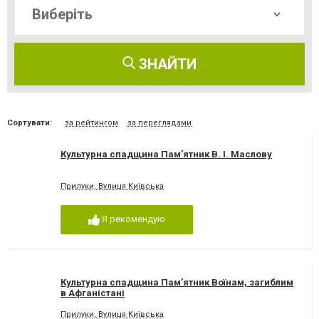
ЗНАЙТИ
Сортувати:
за рейтингом
за переглядами
Культурна спадщина Пам’ятник В. І. Маслову
Прилуки, Вулиця Київська
Я рекомендую
Культурна спадщина Пам’ятник Воїнам, загиблим
в Афганістані
Прилуки, Вулиця Київська