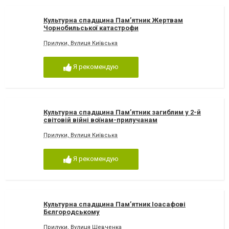
Культурна спадщина Пам’ятник Жертвам
Чорнобильської катастрофи
Прилуки, Вулиця Київська
Я рекомендую
Культурна спадщина Пам’ятник загиблим у 2-й
світовій війні воїнам-прилучанам
Прилуки, Вулиця Київська
Я рекомендую
Культурна спадщина Пам’ятник Іоасафові
Бєлгородському
Прилуки, Вулиця Шевченка