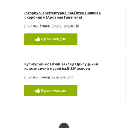
Історико-архітектурна пам’ятка Полкова
скарбниця (Арсенал Галагана)
Прилуки, Вулиця Галаганівська, 16
Я рекомендую
Культурно-освітній заклад Прилуцький
краєзнавчий музей ім.В.І.Маслова
Прилуки, Вулиця Київська, 277
Я рекомендую