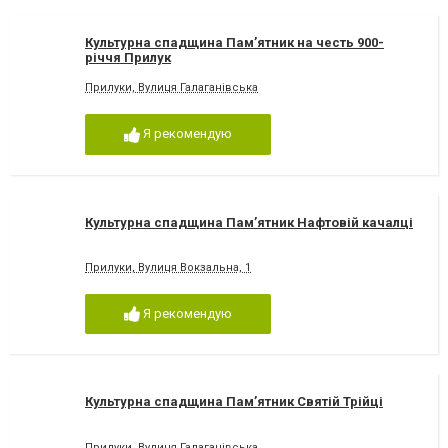
Культурна спадщина Пам’ятник на честь 900-
річчя Прилук
Прилуки, Вулиця Галаганівська
Я рекомендую
Культурна спадщина Пам’ятник Нафтовій качалці
Прилуки, Вулиця Вокзальна, 1
Я рекомендую
Культурна спадщина Пам’ятник Святій Трійці
Прилуки, Вулиця Галаганівська