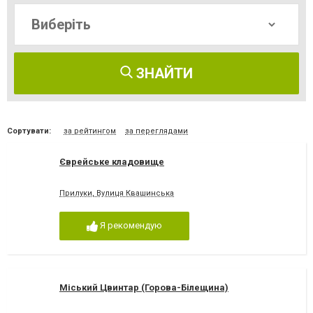
ЗНАЙТИ
Сортувати:
за рейтингом
за переглядами
Єврейське кладовище
Прилуки, Вулиця Квашинська
Я рекомендую
Міський Цвинтар (Горова-Білещина)