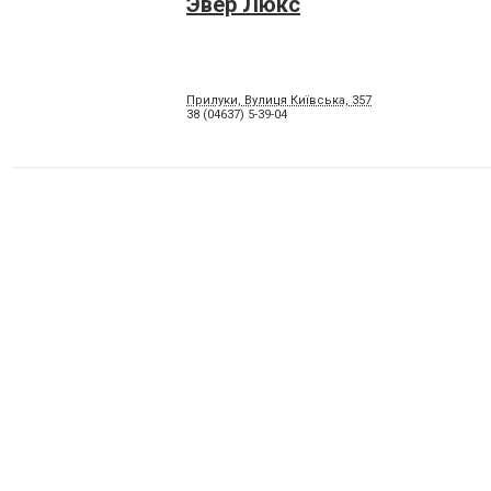
Эвер Люкс
Прилуки, Вулиця Київська, 357
38 (04637) 5-39-04