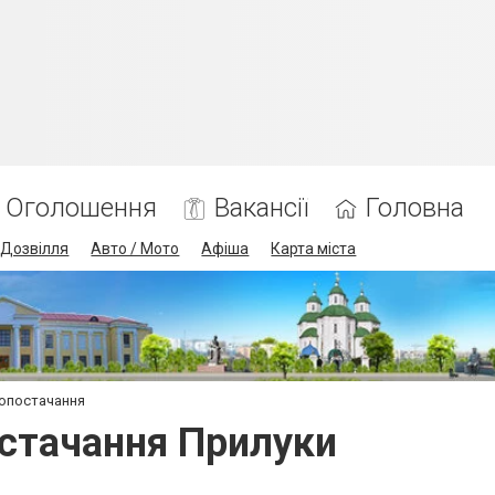
Оголошення
Вакансії
Головна
Дозвілля
Авто / Мото
Афіша
Карта міста
допостачання
остачання Прилуки