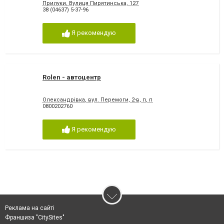
Прилуки, Вулиця Пирятинська, 127
38 (04637) 5-37-96
Я рекомендую
Rolen - автоцентр
Олександрівка, вул. Перемоги, 2-в, п, п
0800202760
Я рекомендую
Реклама на сайті
Франшиза "CitySites"