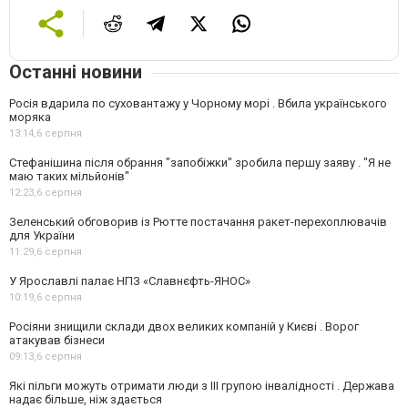
Останні новини
Росія вдарила по суховантажу у Чорному морі . Вбила українського
моряка
13:14,
6 серпня
Стефанішина після обрання "запобіжки" зробила першу заяву . "Я не
маю таких мільйонів"
12:23,
6 серпня
Зеленський обговорив із Рютте постачання ракет-перехоплювачів
для України
11:29,
6 серпня
У Ярославлі палає НПЗ «Славнєфть-ЯНОС»
10:19,
6 серпня
Росіяни знищили склади двох великих компаній у Києві . Ворог
атакував бізнеси
09:13,
6 серпня
Які пільги можуть отримати люди з III групою інвалідності . Держава
надає більше, ніж здається