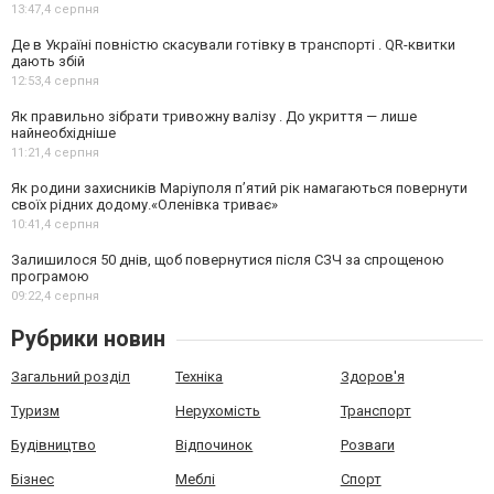
13:47,
4 серпня
Де в Україні повністю скасували готівку в транспорті . QR-квитки
дають збій
12:53,
4 серпня
Як правильно зібрати тривожну валізу . До укриття — лише
найнеобхідніше
11:21,
4 серпня
Як родини захисників Маріуполя пʼятий рік намагаються повернути
своїх рідних додому.«Оленівка триває»
10:41,
4 серпня
Залишилося 50 днів, щоб повернутися після СЗЧ за спрощеною
програмою
09:22,
4 серпня
Рубрики новин
Загальний розділ
Техніка
Здоров'я
Туризм
Нерухомість
Транспорт
Будівництво
Відпочинок
Розваги
Бізнес
Меблі
Спорт