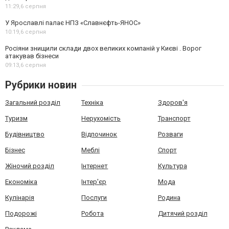
11:29,
6 серпня
У Ярославлі палає НПЗ «Славнєфть-ЯНОС»
10:19,
6 серпня
Росіяни знищили склади двох великих компаній у Києві . Ворог
атакував бізнеси
09:13,
6 серпня
Рубрики новин
Загальний розділ
Техніка
Здоров'я
Туризм
Нерухомість
Транспорт
Будівництво
Відпочинок
Розваги
Бізнес
Меблі
Спорт
Жіночий розділ
Інтернет
Культура
Економіка
Інтер'єр
Мода
Кулінарія
Послуги
Родина
Подорожі
Робота
Дитячий розділ