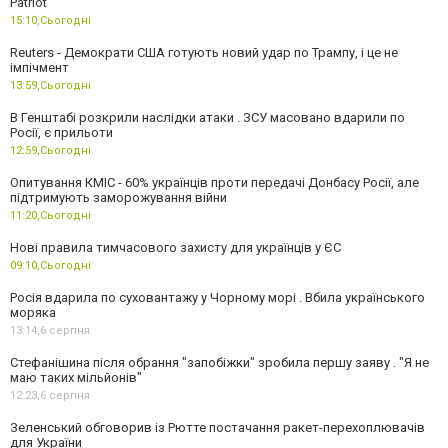
Patriot
15:10,
Сьогодні
Reuters - Демократи США готують новий удар по Трампу, і це не
імпічмент
13:59,
Сьогодні
В Генштабі розкрили наслідки атаки . ЗСУ масовано вдарили по
Росії, є прильоти
12:59,
Сьогодні
Опитування КМІС - 60% українців проти передачі Донбасу Росії, але
підтримують заморожування війни
11:20,
Сьогодні
Нові правила тимчасового захисту для українців у ЄС
09:10,
Сьогодні
Росія вдарила по суховантажу у Чорному морі . Вбила українського
моряка
13:14,
6 серпня
Стефанішина після обрання "запобіжки" зробила першу заяву . "Я не
маю таких мільйонів"
12:23,
6 серпня
Зеленський обговорив із Рютте постачання ракет-перехоплювачів
для України