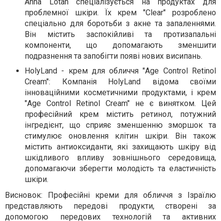
Anna Lotan спеціалізується на продуктах для
проблемної шкіри. Їх крем "Clear" розроблено
спеціально для боротьби з акне та запаленнями.
Він містить заспокійливі та протизапальні
компоненти, що допомагають зменшити
подразнення та запобігти появі нових висипань.
HolyLand - крем для обличчя "Age Control Retinol
Cream": Компанія HolyLand відома своїми
інноваційними косметичними продуктами, і крем
"Age Control Retinol Cream" не є винятком. Цей
професійний крем містить ретинол, потужний
інгредієнт, що сприяє зменшенню зморшок та
стимулює оновлення клітин шкіри. Він також
містить антиоксиданти, які захищають шкіру від
шкідливого впливу зовнішнього середовища,
допомагаючи зберегти молодість та еластичність
шкіри.
Висновок: Професійні креми для обличчя з Ізраїлю
представляють передові продукти, створені за
допомогою передових технологій та активних