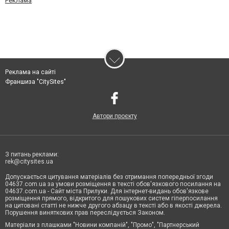
Реклама
Реклама на сайті
Франшиза "CitySites"
Автори проєкту
З питань реклами:
rek@citysites.ua
Допускається цитування матеріалів без отримання попередньої згоди
04637.com.ua за умови розміщення в тексті обов'язкового посилання на
04637.com.ua - Сайт міста Прилуки. Для інтернет-видань обов'язкове
розміщення прямого, відкритого для пошукових систем гіперпосилання
на цитовані статті не нижче другого абзацу в тексті або в якості джерела.
Порушення виняткових прав переслідується Законом.
Матеріали з плашками "Новини компаній", "Промо", "Партнерський