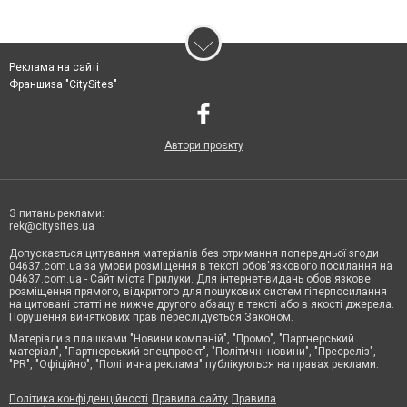
Реклама на сайті
Франшиза "CitySites"
Автори проєкту
З питань реклами:
rek@citysites.ua
Допускається цитування матеріалів без отримання попередньої згоди
04637.com.ua за умови розміщення в тексті обов'язкового посилання на
04637.com.ua - Сайт міста Прилуки. Для інтернет-видань обов'язкове
розміщення прямого, відкритого для пошукових систем гіперпосилання
на цитовані статті не нижче другого абзацу в тексті або в якості джерела.
Порушення виняткових прав переслідується Законом.
Матеріали з плашками "Новини компаній", "Промо", "Партнерський
матеріал", "Партнерський спецпроєкт", "Політичні новини", "Пресреліз",
"PR", "Офіційно", "Політична реклама" публікуються на правах реклами.
Політика конфіденційності
Правила сайту
Правила