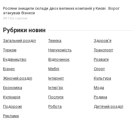
Росіяни знищили склади двох великих компаній у Києві . Ворог
атакував бізнеси
09:13,
6 серпня
Рубрики новин
Загальний розділ
Техніка
Здоров'я
Туризм
Нерухомість
Транспорт
Будівництво
Відпочинок
Розваги
Бізнес
Меблі
Спорт
Жіночий розділ
Інтернет
Культура
Економіка
Інтер'єр
Мода
Кулінарія
Послуги
Родина
Подорожі
Робота
Дитячий розділ
Реклама