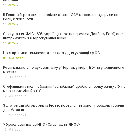
імпічмент
13:59,
Сьогодні
В Генштабі розкрили наслідки атаки . ЗСУ масовано вдарили по
Росії, є прильоти
12:59,
Сьогодні
Опитування КМІС - 60% українців проти передачі Донбасу Росії, але
підтримують заморожування війни
11:20,
Сьогодні
Нові правила тимчасового захисту для українців у ЄС
09:10,
Сьогодні
Росія вдарила по суховантажу у Чорному морі . Вбила українського
моряка
13:14,
6 серпня
Стефанішина після обрання "запобіжки" зробила першу заяву . "Я не
маю таких мільйонів"
12:23,
6 серпня
Зеленський обговорив із Рютте постачання ракет-перехоплювачів
для України
11:29,
6 серпня
У Ярославлі палає НПЗ «Славнєфть-ЯНОС»
10:19,
6 серпня