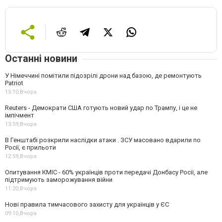
Останні новини
У Німеччині помітили підозрілі дрони над базою, де ремонтують
Patriot
15:10,
Вчора
Reuters - Демократи США готують новий удар по Трампу, і це не
імпічмент
13:59,
Вчора
В Генштабі розкрили наслідки атаки . ЗСУ масовано вдарили по
Росії, є прильоти
12:59,
Вчора
Опитування КМІС - 60% українців проти передачі Донбасу Росії, але
підтримують заморожування війни
11:20,
Вчора
Нові правила тимчасового захисту для українців у ЄС
09:10,
Вчора