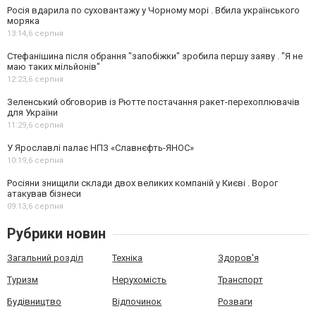
Росія вдарила по суховантажу у Чорному морі . Вбила українського
моряка
13:14,
6 серпня
Стефанішина після обрання "запобіжки" зробила першу заяву . "Я не
маю таких мільйонів"
12:23,
6 серпня
Зеленський обговорив із Рютте постачання ракет-перехоплювачів
для України
11:29,
6 серпня
У Ярославлі палає НПЗ «Славнєфть-ЯНОС»
10:19,
6 серпня
Росіяни знищили склади двох великих компаній у Києві . Ворог
атакував бізнеси
09:13,
6 серпня
Рубрики новин
Загальний розділ
Техніка
Здоров'я
Туризм
Нерухомість
Транспорт
Будівництво
Відпочинок
Розваги