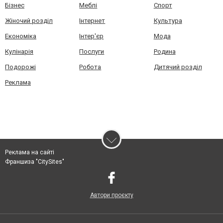
Бізнес
Меблі
Спорт
Жіночий розділ
Інтернет
Культура
Економіка
Інтер'єр
Мода
Кулінарія
Послуги
Родина
Подорожі
Робота
Дитячий розділ
Реклама
Реклама на сайті
Франшиза "CitySites"
Автори проєкту