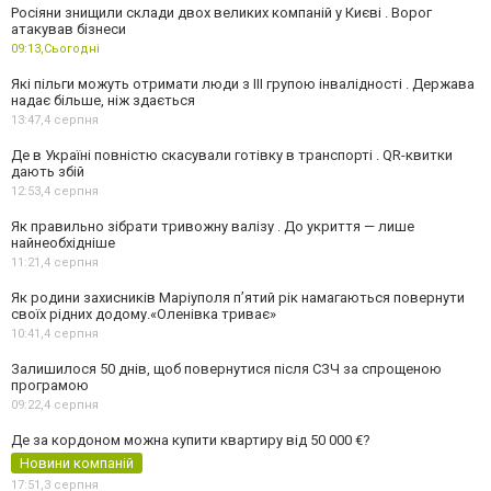
Росіяни знищили склади двох великих компаній у Києві . Ворог
атакував бізнеси
09:13,
Сьогодні
Які пільги можуть отримати люди з III групою інвалідності . Держава
надає більше, ніж здається
13:47,
4 серпня
Де в Україні повністю скасували готівку в транспорті . QR-квитки
дають збій
12:53,
4 серпня
Як правильно зібрати тривожну валізу . До укриття — лише
найнеобхідніше
11:21,
4 серпня
Як родини захисників Маріуполя пʼятий рік намагаються повернути
своїх рідних додому.«Оленівка триває»
10:41,
4 серпня
Залишилося 50 днів, щоб повернутися після СЗЧ за спрощеною
програмою
09:22,
4 серпня
Де за кордоном можна купити квартиру від 50 000 €?
Новини компаній
17:51,
3 серпня