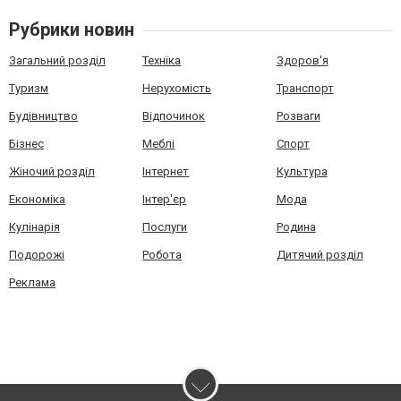
Рубрики новин
Загальний розділ
Техніка
Здоров'я
Туризм
Нерухомість
Транспорт
Будівництво
Відпочинок
Розваги
Бізнес
Меблі
Спорт
Жіночий розділ
Інтернет
Культура
Економіка
Інтер'єр
Мода
Кулінарія
Послуги
Родина
Подорожі
Робота
Дитячий розділ
Реклама