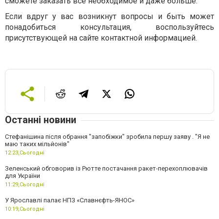
сможете заказать все необходимое и даже больше.
Если вдруг у вас возникнут вопросы и быть может
понадобиться консультация, воспользуйтесь
присутствующей на сайте контактной информацией.
Останні новини
Стефанішина після обрання "запобіжки" зробила першу заяву . "Я не
маю таких мільйонів"
12:23,
Сьогодні
Зеленський обговорив із Рютте постачання ракет-перехоплювачів
для України
11:29,
Сьогодні
У Ярославлі палає НПЗ «Славнєфть-ЯНОС»
10:19,
Сьогодні