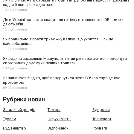
Які пільги можуть отримати люди з III групою інвалідності . Держава
надає більше, ніж здається
13:47,
4 серпня
Де в Україні повністю скасували готівку в транспорті . QR-квитки
дають збій
12:53,
4 серпня
Як правильно зібрати тривожну валізу . До укриття — лише
найнеобхідніше
11:21,
4 серпня
Як родини захисників Маріуполя пʼятий рік намагаються повернути
своїх рідних додому.«Оленівка триває»
10:41,
4 серпня
Залишилося 50 днів, щоб повернутися після СЗЧ за спрощеною
програмою
09:22,
4 серпня
Рубрики новин
Загальний розділ
Техніка
Здоров'я
Туризм
Нерухомість
Транспорт
Будівництво
Відпочинок
Розваги