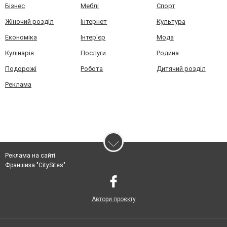
Бізнес
Меблі
Спорт
Жіночий розділ
Інтернет
Культура
Економіка
Інтер'єр
Мода
Кулінарія
Послуги
Родина
Подорожі
Робота
Дитячий розділ
Реклама
Реклама на сайті
Франшиза "CitySites"
Автори проєкту