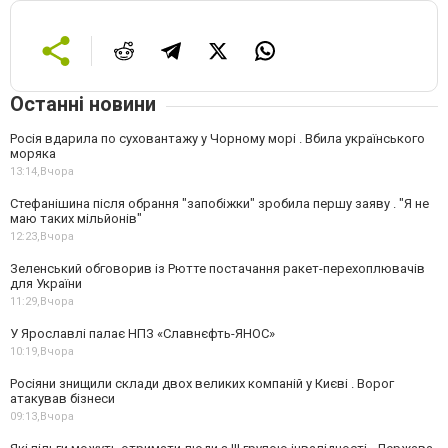
Останні новини
Росія вдарила по суховантажу у Чорному морі . Вбила українського
моряка
13:14,
Вчора
Стефанішина після обрання "запобіжки" зробила першу заяву . "Я не
маю таких мільйонів"
12:23,
Вчора
Зеленський обговорив із Рютте постачання ракет-перехоплювачів
для України
11:29,
Вчора
У Ярославлі палає НПЗ «Славнєфть-ЯНОС»
10:19,
Вчора
Росіяни знищили склади двох великих компаній у Києві . Ворог
атакував бізнеси
09:13,
Вчора