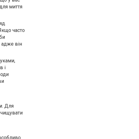
 для миття
яд.
Якщо часто
би
 адже він
руками,
в і
води
ви
и. Для
 очищувати
 особливо