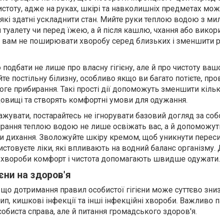
стоту, адже на руках, шкірі та навколишніх предметах мож
 які здатні ускладнити стан. Мийте руки теплою водою з ми
я туалету чи перед їжею, а й після кашлю, чхання або викор
 вам не поширювати хворобу серед близьких і зменшити 
подбати не лише про власну гігієну, але й про чистоту ваш
те постільну білизну, особливо якщо ви багато потієте, пр
оге прибирання. Такі прості дії допоможуть зменшити кільк
овищі та створять комфортні умови для одужання.
жувати, постарайтесь не ігнорувати базовий догляд за соб
рання теплою водою не лише освіжать вас, а й допоможут
и дихання. Зволожуйте шкіру кремом, щоб уникнути переси
стовуєте ліки, які впливають на водний баланс організму.
ас хвороби комфорт і чистота допомагають швидше одужати.
ієни на здоров'я
що дотримання правил особистої гігієни може суттєво зни
ип, кишкові інфекції та інші інфекційні хвороби. Важливо п
особиста справа, але й питання громадського здоров'я.