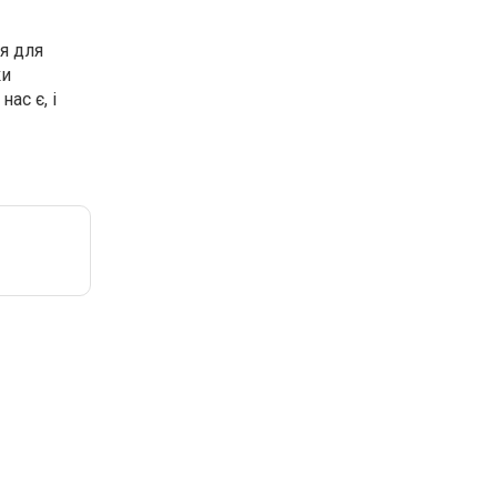
я для
ки
ас є, і