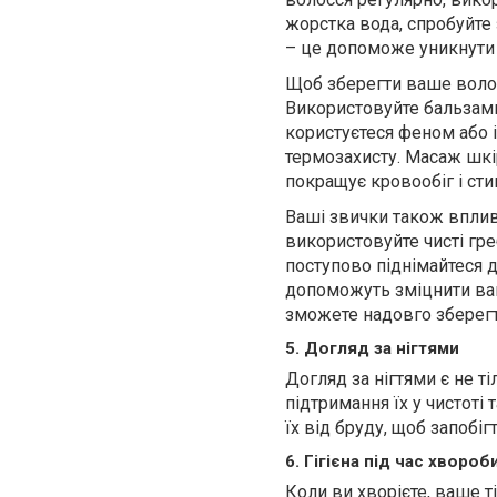
жорстка вода, спробуйте
– це допоможе уникнути
Щоб зберегти ваше волос
Використовуйте бальзами
користуєтеся феном або 
термозахисту. Масаж шкі
покращує кровообіг і сти
Ваші звички також вплив
використовуйте чисті греб
поступово піднімайтеся д
допоможуть зміцнити ва
зможете надовго зберегти
5. Догляд за нігтями
Догляд за нігтями є не т
підтримання їх у чистоті
їх від бруду, щоб запобі
6. Гігієна під час хвороб
Коли ви хворієте, ваше т