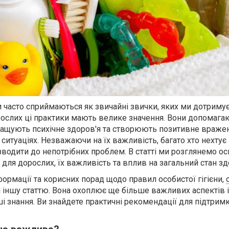
ни часто сприймаються як звичайні звички, яких ми дотриму
рослих ці практики мають велике значення. Вони допомага
ращують психічне здоров'я та створюють позитивне враже
 ситуаціях. Незважаючи на їх важливість, багато хто нехту
водити до непотрібних проблем. В статті ми розглянемо ос
и для дорослих, їх важливість та вплив на загальний стан зд
ормації та корисних порад щодо правил особистої гігієни,
іншу статтю. Вона охоплює ще більше важливих аспектів і
 знання. Ви знайдете практичні рекомендації для підтрим