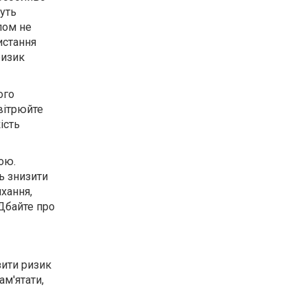
уть
лом не
истання
ризик
ого
овітрюйте
ість
ою.
ь знизити
хання,
 Дбайте про
зити ризик
ам'ятати,