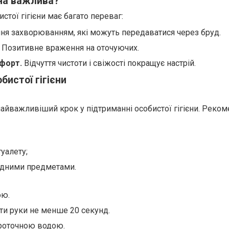
єна важлива?
тої гігієни має багато переваг:
ня захворюванням, які можуть передаватися через бруд.
Позитивне враження на оточуючих.
форт.
Відчуття чистоти і свіжості покращує настрій.
бистої гігієни
найважливіший крок у підтриманні особистої гігієни. Реко
туалету;
рудними предметами.
ою.
рти руки не менше 20 секунд.
проточною водою.