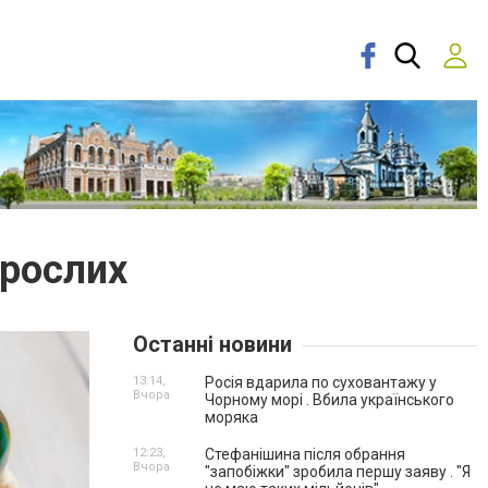
орослих
Останні новини
13:14,
Росія вдарила по суховантажу у
Вчора
Чорному морі . Вбила українського
моряка
12:23,
Стефанішина після обрання
Вчора
"запобіжки" зробила першу заяву . "Я