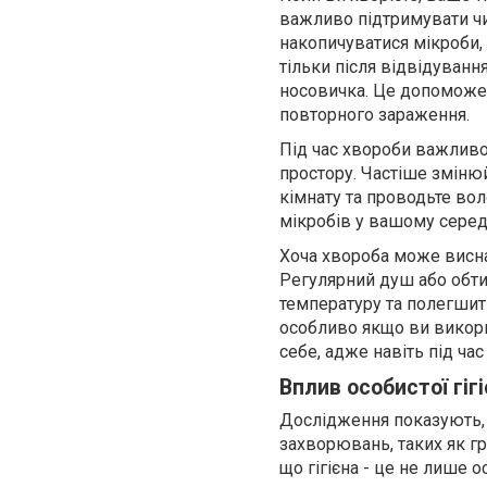
важливо підтримувати чи
накопичуватися мікроби,
тільки після відвідуванн
носовичка. Це допоможе
повторного зараження.
Під час хвороби важливо 
простору. Частіше змінюй
кімнату та проводьте вол
мікробів у вашому серед
Хоча хвороба може висна
Регулярний душ або обти
температуру та полегшит
особливо якщо ви викори
себе, адже навіть під ч
Вплив особистої гіг
Дослідження показують, 
захворювань, таких як гр
що гігієна - це не лише 