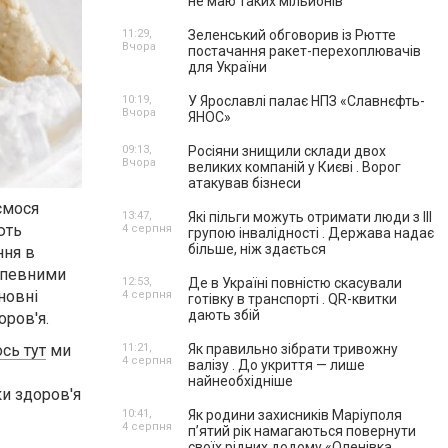
не маю таких мільйонів"
11:29,
Зеленський обговорив із Рютте
Вчора
постачання ракет-перехоплювачів
для України
10:19,
У Ярославлі палає НПЗ «Славнєфть-
Вчора
ЯНОС»
09:13,
Росіяни знищили склади двох
Вчора
великих компаній у Києві . Ворог
атакував бізнеси
ємося
13:47,
Які пільги можуть отримати люди з III
ють
4 серпня
групою інвалідності . Держава надає
більше, ніж здається
ння в
є певними
12:53,
Де в Україні повністю скасували
новні
4 серпня
готівку в транспорті . QR-квитки
дають збій
оров'я.
ось тут
ми
11:21,
Як правильно зібрати тривожну
4 серпня
валізу . До укриття — лише
найнеобхідніше
ки здоров'я
10:41,
Як родини захисників Маріуполя
4 серпня
пʼятий рік намагаються повернути
своїх рідних додому.«Оленівка