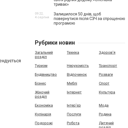
триває»
09:22,
Залишилося 50 днів, щоб
4 серпня
повернутися після СЗЧ за спрощеною
програмою
Рубрики новин
Загальний
Техніка
Здоров'я
розділ
мендується
Туризм
Нерухомість
Транспорт
Будівництво
Відпочинок
Розваги
Бізнес
Меблі
Спорт
Жіночий
Інтернет
Культура
розділ
Економіка
Інтер'єр
Мода
Кулінарія
Послуги
Родина
Подорожі
Робота
Дитячий
розділ