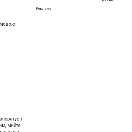
Реклама
 мовою.
мператур і
им, мийте
що у вас