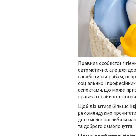
Правила особистої гігіє
автоматично, але для до
запобігти хворобам, пок
соціальних і професійних
аспектами, що може приз
правила особистої гігієн
Щоб дізнатися більше інф
рекомендуємо прочитати 
допоможе поглибити ваші
та доброго самопочуття.