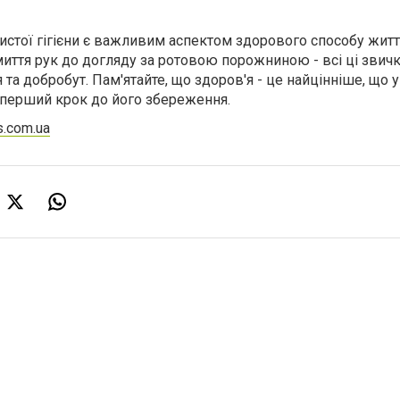
стої гігієни є важливим аспектом здорового способу житт
миття рук до догляду за ротовою порожниною - всі ці звич
а добробут. Пам'ятайте, що здоров'я - це найцінніше, що у н
е перший крок до його збереження.
s.com.ua