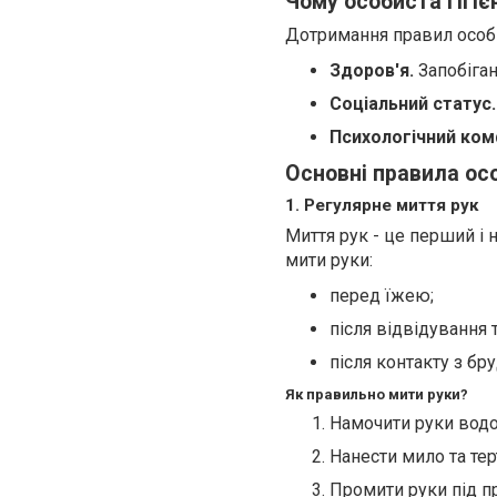
Чому особиста гігі
Дотримання правил особис
Здоров'я.
Запобіган
Соціальний статус.
Психологічний ком
Основні правила осо
1. Регулярне миття рук
Миття рук - це перший і 
мити руки:
перед їжею;
після відвідування 
після контакту з б
Як правильно мити руки?
Намочити руки вод
Нанести мило та те
Промити руки під 