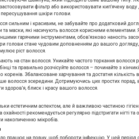
 застосовувати фільтр або використовувати кип’ячену воду
 пересушування шкіри голови.
ся сильним і красивим, не забувайте про додатковий догл
 та маски, які насичують волосся корисними елементами. 
іншими гарячими інструментами, обов’язково наносіть засо
ри голови стане чудовим доповненням до вашого догляду,
мулює ріст волосся.
ають на стан волосся. Уникайте частого торкання волосся 
інці та правильно розчісуйте волосся – починайте з кінчикі
о коренів. Збалансоване харчування та достатня кількість 
ше волосся зсередини. Дотримуючись цих простих порад, 
 здоров’я, блиск і красу вашого волосся.
ільки естетичним аспектом, але й важливою частиною гігієн
 та охайності рекомендується регулярно підстригати нігті та
гти накопиченню мікробів.
и
іло працює на повну, щоб побороти інфекцію. У цей період