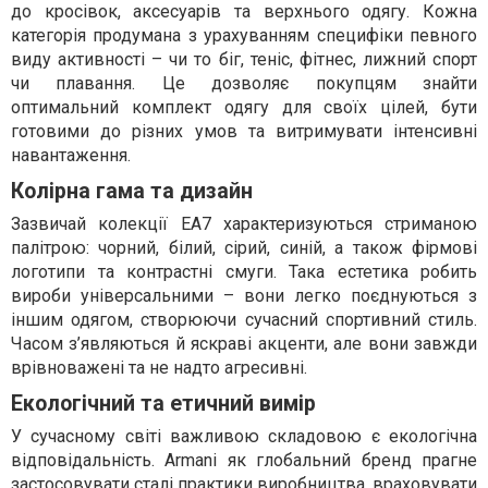
до кросівок, аксесуарів та верхнього одягу. Кожна
категорія продумана з урахуванням специфіки певного
виду активності – чи то біг, теніс, фітнес, лижний спорт
чи плавання. Це дозволяє покупцям знайти
оптимальний комплект одягу для своїх цілей, бути
готовими до різних умов та витримувати інтенсивні
навантаження.
Колірна гама та дизайн
Зазвичай колекції EA7 характеризуються стриманою
палітрою: чорний, білий, сірий, синій, а також фірмові
логотипи та контрастні смуги. Така естетика робить
вироби універсальними – вони легко поєднуються з
іншим одягом, створюючи сучасний спортивний стиль.
Часом з’являються й яскраві акценти, але вони завжди
врівноважені та не надто агресивні.
Екологічний та етичний вимір
У сучасному світі важливою складовою є екологічна
відповідальність. Armani як глобальний бренд прагне
застосовувати сталі практики виробництва, враховувати