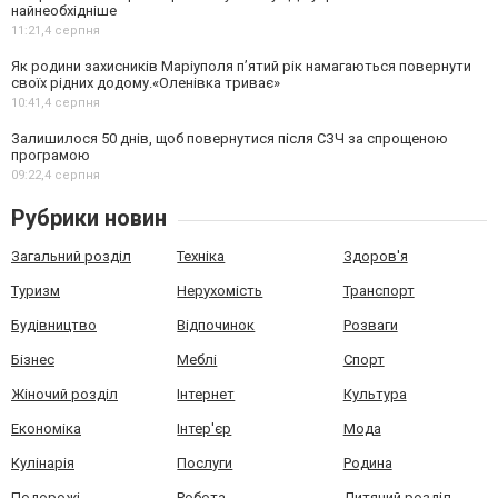
найнеобхідніше
11:21,
4 серпня
Як родини захисників Маріуполя пʼятий рік намагаються повернути
своїх рідних додому.«Оленівка триває»
10:41,
4 серпня
Залишилося 50 днів, щоб повернутися після СЗЧ за спрощеною
програмою
09:22,
4 серпня
Рубрики новин
Загальний розділ
Техніка
Здоров'я
Туризм
Нерухомість
Транспорт
Будівництво
Відпочинок
Розваги
Бізнес
Меблі
Спорт
Жіночий розділ
Інтернет
Культура
Економіка
Інтер'єр
Мода
Кулінарія
Послуги
Родина
Подорожі
Робота
Дитячий розділ