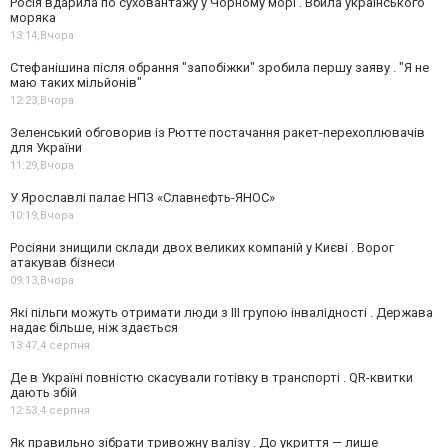
Росія вдарила по суховантажу у Чорному морі . Вбила українського
моряка
13:14,
Вчора
Стефанішина після обрання "запобіжки" зробила першу заяву . "Я не
маю таких мільйонів"
12:23,
Вчора
Зеленський обговорив із Рютте постачання ракет-перехоплювачів
для України
11:29,
Вчора
У Ярославлі палає НПЗ «Славнєфть-ЯНОС»
10:19,
Вчора
Росіяни знищили склади двох великих компаній у Києві . Ворог
атакував бізнеси
09:13,
Вчора
Які пільги можуть отримати люди з III групою інвалідності . Держава
надає більше, ніж здається
13:47,
4 серпня
Де в Україні повністю скасували готівку в транспорті . QR-квитки
дають збій
12:53,
4 серпня
Як правильно зібрати тривожну валізу . До укриття — лише