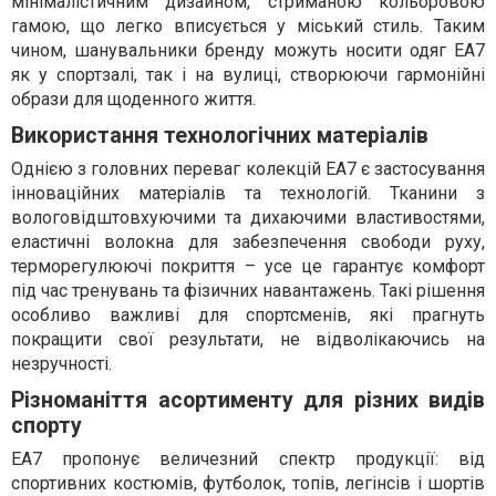
мінімалістичним дизайном, стриманою кольоровою
гамою, що легко вписується у міський стиль. Таким
чином, шанувальники бренду можуть носити одяг EA7
як у спортзалі, так і на вулиці, створюючи гармонійні
образи для щоденного життя.
Використання технологічних матеріалів
Однією з головних переваг колекцій EA7 є застосування
інноваційних матеріалів та технологій. Тканини з
вологовідштовхуючими та дихаючими властивостями,
еластичні волокна для забезпечення свободи руху,
терморегулюючі покриття – усе це гарантує комфорт
під час тренувань та фізичних навантажень. Такі рішення
особливо важливі для спортсменів, які прагнуть
покращити свої результати, не відволікаючись на
незручності.
Різноманіття асортименту для різних видів
спорту
EA7 пропонує величезний спектр продукції: від
спортивних костюмів, футболок, топів, легінсів і шортів