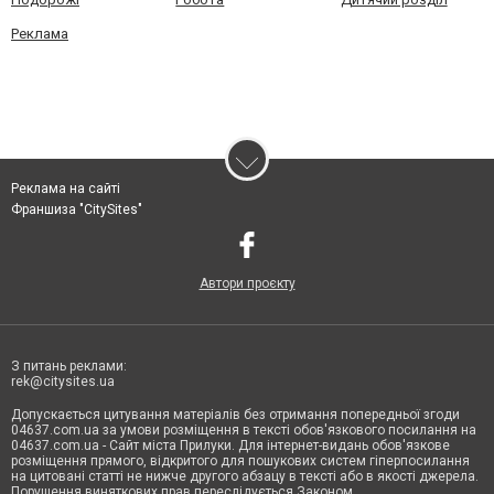
Реклама
Реклама на сайті
Франшиза "CitySites"
Автори проєкту
З питань реклами:
rek@citysites.ua
Допускається цитування матеріалів без отримання попередньої згоди
04637.com.ua за умови розміщення в тексті обов'язкового посилання на
04637.com.ua - Сайт міста Прилуки. Для інтернет-видань обов'язкове
розміщення прямого, відкритого для пошукових систем гіперпосилання
на цитовані статті не нижче другого абзацу в тексті або в якості джерела.
Порушення виняткових прав переслідується Законом.