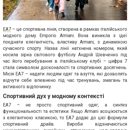
EA7
– це спортивна лінія, створена в рамках італійського
модного дому Emporio Armani. Вона виникла з ідеї
поєднати елегантність, властиву Armani, з динамікою
сучасного спорту. Назва лінії натхнена номером, який
носила зірка світового футболу Андрій Шевченко під
час його перебування в італійському клубі – цифра 7
стала символом досконалості та спортивних досягнень.
Місія EA7 – надати людям одяг та взуття, які дозволять
відчути себе впевнено під час тренувань, змагань та
активного відпочинку.
Спортивний дух у модному контексті
EA7 – не просто спортивний одяг, а синтез
функціональності та естетики. Якщо Armani асоціюється
з елегантною класикою, то EA7 додає до цієї формули
спортивний драйв. Вироби відзначаються