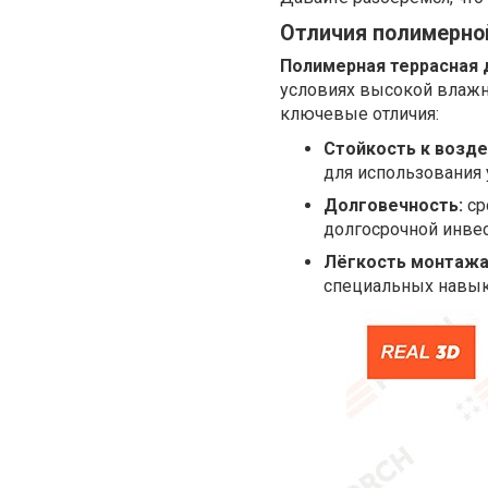
Отличия полимерной
Полимерная террасная 
условиях высокой влажно
ключевые отличия:
Стойкость к возде
для использования 
Долговечность:
ср
долгосрочной инве
Лёгкость монтажа
специальных навык