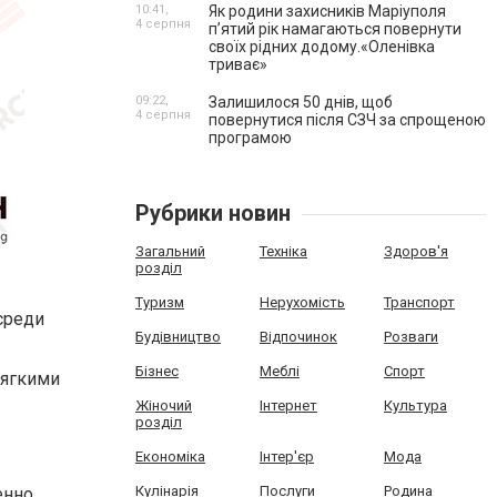
10:41,
Як родини захисників Маріуполя
4 серпня
пʼятий рік намагаються повернути
своїх рідних додому.«Оленівка
триває»
09:22,
Залишилося 50 днів, щоб
4 серпня
повернутися після СЗЧ за спрощеною
програмою
Рубрики новин
Загальний
Техніка
Здоров'я
розділ
Туризм
Нерухомість
Транспорт
среди
Будівництво
Відпочинок
Розваги
Бізнес
Меблі
Спорт
мягкими
Жіночий
Інтернет
Культура
розділ
Економіка
Інтер'єр
Мода
Кулінарія
Послуги
Родина
енно