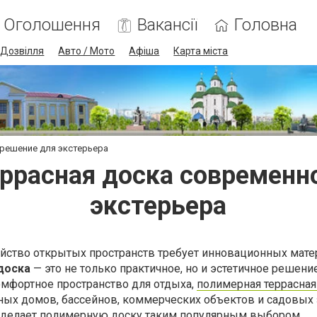
Оголошення
Вакансії
Головна
Дозвілля
Авто / Мото
Афіша
Карта міста
решение для экстерьера
ррасная доска современн
экстерьера
йство открытых пространств требует инновационных мате
доска
— это не только практичное, но и эстетичное решение
мфортное пространство для отдыха,
полимерная террасная
ных домов, бассейнов, коммерческих объектов и садовых 
о делает полимерную доску таким популярным выбором.