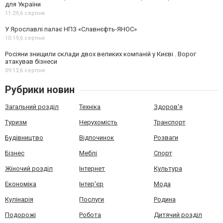
для України
11:29,
6 серпня
У Ярославлі палає НПЗ «Славнєфть-ЯНОС»
10:19,
6 серпня
Росіяни знищили склади двох великих компаній у Києві . Ворог
атакував бізнеси
09:13,
6 серпня
Рубрики новин
Загальний розділ
Техніка
Здоров'я
Туризм
Нерухомість
Транспорт
Будівництво
Відпочинок
Розваги
Бізнес
Меблі
Спорт
Жіночий розділ
Інтернет
Культура
Економіка
Інтер'єр
Мода
Кулінарія
Послуги
Родина
Подорожі
Робота
Дитячий розділ