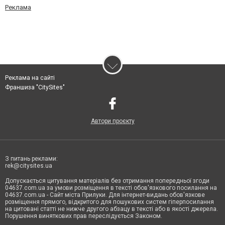
Реклама
Реклама на сайті
Франшиза "CitySites"
Автори проєкту
З питань реклами:
rek@citysites.ua
Допускається цитування матеріалів без отримання попередньої згоди
04637.com.ua за умови розміщення в тексті обов'язкового посилання на
04637.com.ua - Сайт міста Прилуки. Для інтернет-видань обов'язкове
розміщення прямого, відкритого для пошукових систем гіперпосилання
на цитовані статті не нижче другого абзацу в тексті або в якості джерела.
Порушення виняткових прав переслідується Законом.