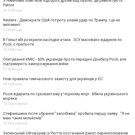
У Німеччині помітили підозрілі дрони над базою, де ремонтують
Patriot
15:10,
Вчора
Reuters - Демократи США готують новий удар по Трампу, і це не
імпічмент
13:59,
Вчора
В Генштабі розкрили наслідки атаки . ЗСУ масовано вдарили по
Росії, є прильоти
12:59,
Вчора
Опитування КМІС - 60% українців проти передачі Донбасу Росії, але
підтримують заморожування війни
11:20,
Вчора
Нові правила тимчасового захисту для українців у ЄС
09:10,
Вчора
Росія вдарила по суховантажу у Чорному морі . Вбила українського
моряка
13:14,
6 серпня
Стефанішина після обрання "запобіжки" зробила першу заяву . "Я не
маю таких мільйонів"
12:23,
6 серпня
Зеленський обговорив із Рютте постачання ракет-перехоплювачів