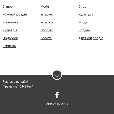
Бізнес
Меблі
Спорт
Жіночий розділ
Інтернет
Культура
Економіка
Інтер'єр
Мода
Кулінарія
Послуги
Родина
Подорожі
Робота
Дитячий розділ
Реклама
Реклама на сайті
Франшиза "CitySites"
Автори проєкту