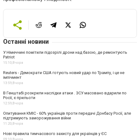
Останні новини
У Німеччині помітили підозрілі дрони над базою, де ремонтують
Patriot
15:10,
Вчора
Reuters - Демократи США готують новий удар по Трампу, і це не
імпічмент
13:59,
Вчора
В Генштабі розкрили наслідки атаки . ЗСУ масовано вдарили по
Росії, є прильоти
12:59,
Вчора
Опитування КМІС - 60% українців проти передачі Донбасу Росії, але
підтримують заморожування війни
11:20,
Вчора
Нові правила тимчасового захисту для українців у ЄС
09:10,
Вчора