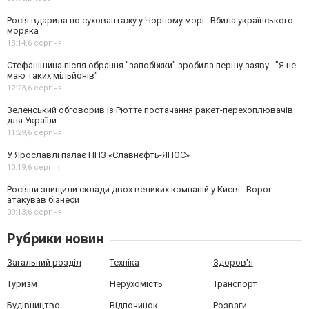
Росія вдарила по суховантажу у Чорному морі . Вбила українського
моряка
13:14,
6 серпня
Стефанішина після обрання "запобіжки" зробила першу заяву . "Я не
маю таких мільйонів"
12:23,
6 серпня
Зеленський обговорив із Рютте постачання ракет-перехоплювачів
для України
11:29,
6 серпня
У Ярославлі палає НПЗ «Славнєфть-ЯНОС»
10:19,
6 серпня
Росіяни знищили склади двох великих компаній у Києві . Ворог
атакував бізнеси
09:13,
6 серпня
Рубрики новин
Загальний розділ
Техніка
Здоров'я
Туризм
Нерухомість
Транспорт
Будівництво
Відпочинок
Розваги