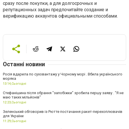
сразу после покупки, а для долгосрочных и
репутационных задач предпочитайте создание и
верификацию аккаунтов официальными способами.
Останні новини
Росія вдарила по суховантажу у Чорному морі . Вбила українського
моряка
13:14,
Сьогодні
Стефанішина після обрання "запобіжки" зробила першу заяву . "Я не
маю таких мільйонів"
12:23,
Сьогодні
Зеленський обговорив із Рютте постачання ракет-перехоплювачів
для України
11:29,
Сьогодні