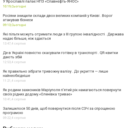
У Ярославлі палає НПЗ «Славнєфть-ЯНОС»
10:19,
Сьогодні
Росіяни знищили склади двох великих компаній у Києві . Ворог
атакував бізнеси
09:13,
Сьогодні
Які пільги можуть отримати люди з III групою інвалідності . Держава
надає більше, ніж здається
13:47,
4 серпня
Де в Україні повністю скасували готівку в транспорті . QR-квитки
дають збій
12:53,
4 серпня
Як правильно зібрати тривожну валізу . До укриття — лише
найнеобхідніше
11:21,
4 серпня
Як родини захисників Маріуполя пʼятий рік намагаються повернути
своїх рідних додому.«Оленівка триває»
10:41,
4 серпня
Залишилося 50 днів, щоб повернутися після СЗЧ за спрощеною
програмою
09:22,
4 серпня