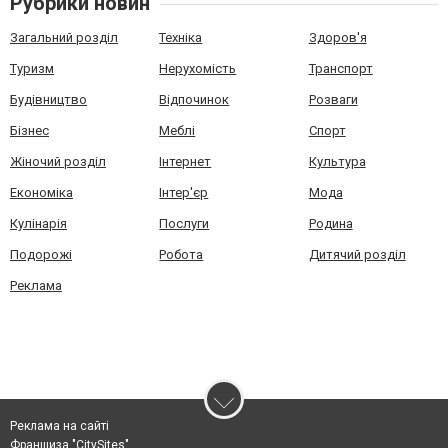
Рубрики новин
Загальний розділ
Техніка
Здоров'я
Туризм
Нерухомість
Транспорт
Будівництво
Відпочинок
Розваги
Бізнес
Меблі
Спорт
Жіночий розділ
Інтернет
Культура
Економіка
Інтер'єр
Мода
Кулінарія
Послуги
Родина
Подорожі
Робота
Дитячий розділ
Реклама
Реклама на сайті
Франшиза "CitySites"