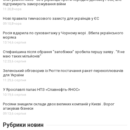
підтримують заморожування війни
11:20,
Вчора
Нові правила тимчасового захисту для українців у ЄС
09:10,
Вчора
Росія вдарила по суховантажу у Чорному морі . Вбила українського
моряка
13:14,
6 серпня
Стефанішина після обрання "запобіжки" зробила першу заяву . "Я не
маю таких мільйонів"
12:23,
6 серпня
Зеленський обговорив із Рютте постачання ракет-перехоплювачів
для України
11:29,
6 серпня
У Ярославлі палає НПЗ «Славнєфть-ЯНОС»
10:19,
6 серпня
Росіяни знищили склади двох великих компаній у Києві . Ворог
атакував бізнеси
09:13,
6 серпня
Рубрики новин