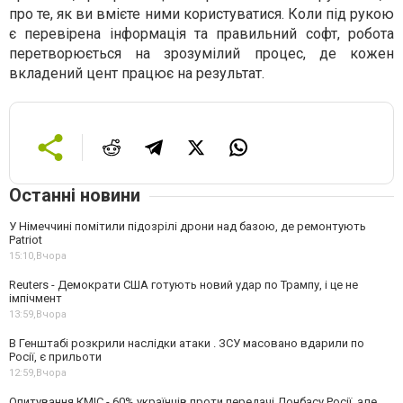
про те, як ви вмієте ними користуватися. Коли під рукою
є перевірена інформація та правильний софт, робота
перетворюється на зрозумілий процес, де кожен
вкладений цент працює на результат.
Останні новини
У Німеччині помітили підозрілі дрони над базою, де ремонтують
Patriot
15:10,
Вчора
Reuters - Демократи США готують новий удар по Трампу, і це не
імпічмент
13:59,
Вчора
В Генштабі розкрили наслідки атаки . ЗСУ масовано вдарили по
Росії, є прильоти
12:59,
Вчора
Опитування КМІС - 60% українців проти передачі Донбасу Росії, але