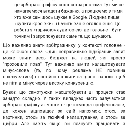
це арбітраж трафіку контекстна реклама. Тут ми не
намагаємося вгадати бажання, а працюємо з тими,
хто вже сам щось шукає в Google. Людина пише:
«купити кросівки», і бачить ваше оголошення. Це
робота з «гарячою» аудиторією, де головне - бути
точним і запропонувати саме те, що шукають.
Що важливо знати арбітражнику: у контексті головне -
це ключові слова. Один неправильно підібраний запит
може злити весь бюджет на людей, які просто
"проходили повз". Тут важливо вміти налаштовувати
мінус-слова (те, по чому реклама НЕ повинна
показуватися) і постійно стежити за ціною за клік, щоб
не піти в мінус через високу конкуренцію.
Буває, що самотужки масштабувати ці процеси стає
занадто складно. У таких випадках часто залучається
арбітраж трафіку агентство - це команда професіоналів,
де кожен відповідає за свій напрямок: хтось за
картинки, хтось за технічні налаштування, а хтось за
цифри. Але навіть якщо ви плануєте працювати з