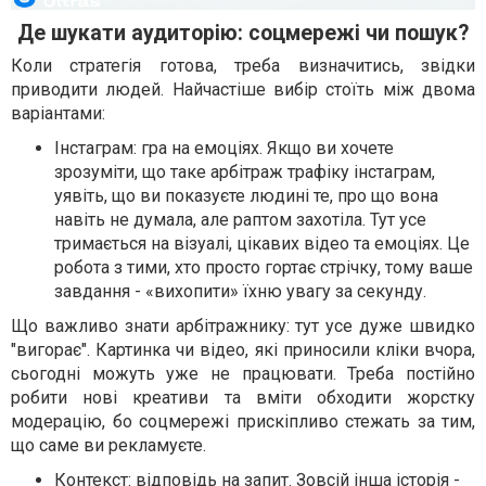
Де шукати аудиторію: соцмережі чи пошук?
Коли стратегія готова, треба визначитись, звідки
приводити людей. Найчастіше вибір стоїть між двома
варіантами:
Інстаграм: гра на емоціях. Якщо ви хочете
зрозуміти, що таке арбітраж трафіку інстаграм,
уявіть, що ви показуєте людині те, про що вона
навіть не думала, але раптом захотіла. Тут усе
тримається на візуалі, цікавих відео та емоціях. Це
робота з тими, хто просто гортає стрічку, тому ваше
завдання - «вихопити» їхню увагу за секунду.
Що важливо знати арбітражнику: тут усе дуже швидко
"вигорає". Картинка чи відео, які приносили кліки вчора,
сьогодні можуть уже не працювати. Треба постійно
робити нові креативи та вміти обходити жорстку
модерацію, бо соцмережі прискіпливо стежать за тим,
що саме ви рекламуєте.
Контекст: відповідь на запит. Зовсій інша історія -