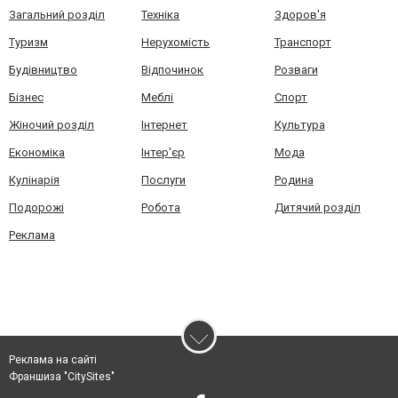
Загальний розділ
Техніка
Здоров'я
Туризм
Нерухомість
Транспорт
Будівництво
Відпочинок
Розваги
Бізнес
Меблі
Спорт
Жіночий розділ
Інтернет
Культура
Економіка
Інтер'єр
Мода
Кулінарія
Послуги
Родина
Подорожі
Робота
Дитячий розділ
Реклама
Реклама на сайті
Франшиза "CitySites"