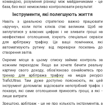
командою, розуміння різниці між майданчиками - це
база, без якої неможливо контролювати результат.
Інструменти, які полегшують життя
Навіть з ідеальною стратегією важко працювати
«вручну», коли потік кліків стає великим. Щоб не
заплутатися у власних цифрах і не зливати гроші на
неефективні оголошення, існують спеціальні сервіси
для арбітражу трафіку. Це ваші помічники, які
автоматизують рутину: від перевірки посилань до
створення звітів.
Окреме місце в цьому списку займає контроль за
кожним переходом. Якщо ви хочете бачити реальну
картину свого доходу, обов’язково ознайомтесь про
трекер для арбітража трафіку
на медіа ресурсі
TraficUltras. Там дуже доступно пояснюють, як цей
інструмент допомагає відсіювати непотрібний трафік і
показує, які саме оголошення приносять гроші, а які -
лише витрати.
Зрештою, арбітраж - це не про кількість інструментів, а