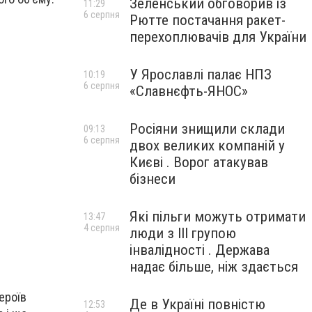
Зеленський обговорив із
11:29
6 серпня
Рютте постачання ракет-
перехоплювачів для України
У Ярославлі палає НПЗ
10:19
6 серпня
«Славнєфть-ЯНОС»
Росіяни знищили склади
09:13
6 серпня
двох великих компаній у
Києві . Ворог атакував
бізнеси
Які пільги можуть отримати
13:47
4 серпня
люди з III групою
інвалідності . Держава
надає більше, ніж здається
ероїв
Де в Україні повністю
12:53