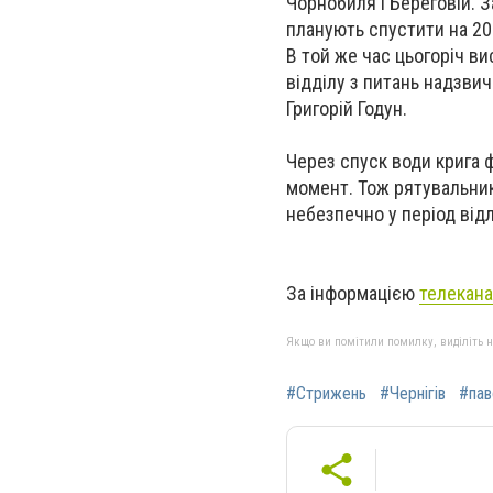
Чорнобиля і Береговій. З
планують спустити на 20
В той же час цьогоріч ви
відділу з питань надзвич
Григорій Годун.
Через спуск води крига 
момент. Тож рятувальник
небезпечно у період відл
За інформацією
телекана
Якщо ви помітили помилку, виділіть нео
#Стрижень
#Чернігів
#пав