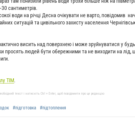
араз там понизили рівень води трохи більше ніж на півметр
-30 сантиметрів.
сокої води на річці Десна очікувати не варто, повідомив на
айних ситуацій та цивільного захисту населення Чернігівсь
фактично висить над поверхнею і може зруйнуватися у буд
и просять людей бути обережними та не виходити на лід, 
иги.
лу ТІМ
.
бхідний текст і натисніть Ctrl + Enter, щоб повідомити про це редакцію
одок
#підготовка
#підтоплення