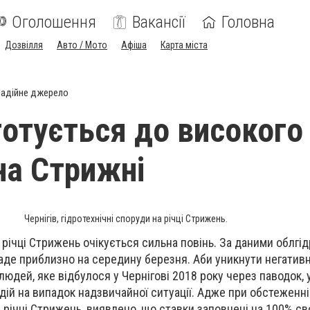
Оголошення
Вакансії
Головна
Дозвілля
Авто / Мото
Афіша
Карта міста
адійне джерело
готується до високого
на Стрижні
Чернігів, гідротехнічні споруди на річці Стрижень.
а річці Стрижень очікується сильна повінь. За даними облг
паде приблизно на середину березня. Аби уникнути негативн
юдей, яке відбулося у Чернігові 2018 року через паводок, у
дій на випадок надзвичайної ситуації. Адже при обстеженні
 річці Стрижень, виявлено, що ставки заповнені на 100% св