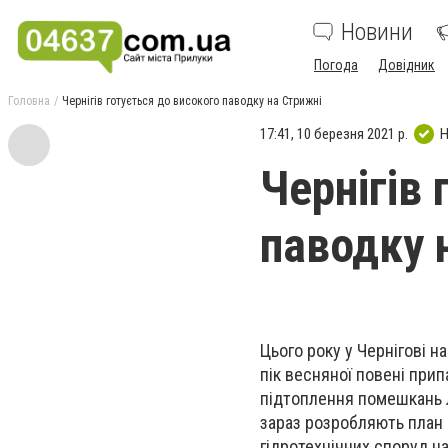
Новини
Погода
Довідник
Головна
Чернігів готується до високого паводку на Стрижні
17:41, 10 березня 2021 р.
Н
Чернігів 
паводку 
Цього року у Чернігові н
пік весняної повені при
підтоплення помешкань л
зараз розробляють план 
гідротехнічних споруд на