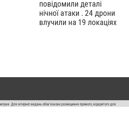
повідомили деталі
нічної атаки . 24 дрони
влучили на 19 локаціях
рилуки. Для інтернет-видань обов'язкове розміщення прямого, відкритого для
лама" публікуються на правах реклами.