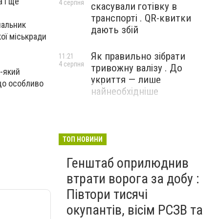
а і ще
4 серпня
скасували готівку в
транспорті . QR-квитки
чальник
дають збій
кої міськради
Як правильно зібрати
11:21
4 серпня
тривожну валізу . До
ь-який
укриття — лише
що особливо
найнеобхідніше
ТОП НОВИНИ
Генштаб оприлюднив
втрати ворога за добу :
Півтори тисячі
окупантів, вісім РСЗВ та