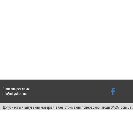
З питань реклами:
rek@citysites.ua
Допускається цитування матеріалів без отримання попередньої згоди 04637.com.ua з
пошукових систем гіперпосилання на цитовані статті не нижче другого абзацу в тек
Матеріали з плашками "Новини компаній", "Промо", "Партнерський матеріал", "Партнер