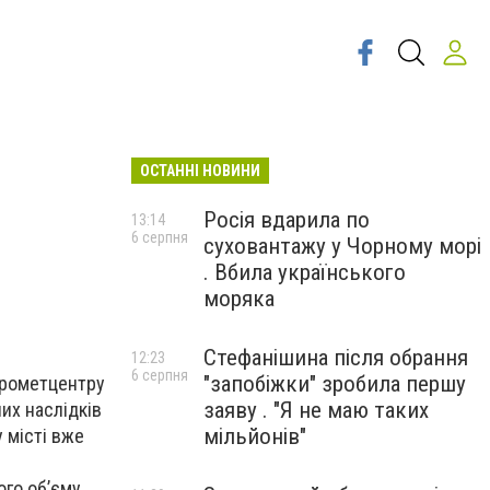
ОСТАННІ НОВИНИ
Росія вдарила по
13:14
6 серпня
суховантажу у Чорному морі
. Вбила українського
моряка
Стефанішина після обрання
12:23
6 серпня
"запобіжки" зробила першу
ідрометцентру
заяву . "Я не маю таких
их наслідків
мільйонів"
 місті вже
ого об’єму.