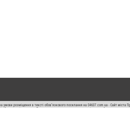
а умови розміщення в тексті обов'язкового посилання на 04637.com.ua - Сайт міста П
сті або в якості джерела. Порушення виняткових прав переслідується Законом.
ський спецпроєкт", "Політичні новини", "Пресреліз", "PR", "Офіційно", "Політична рек