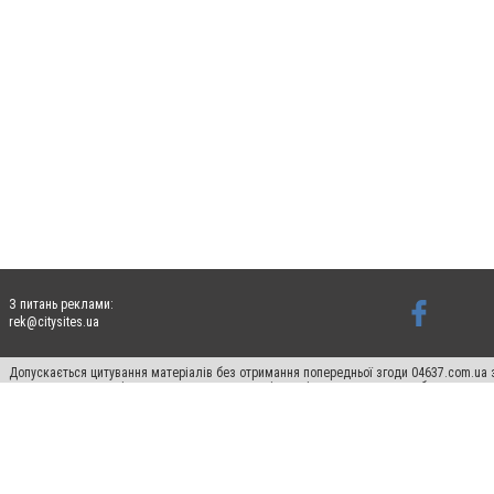
З питань реклами:
rek@citysites.ua
Допускається цитування матеріалів без отримання попередньої згоди 04637.com.ua з
пошукових систем гіперпосилання на цитовані статті не нижче другого абзацу в тек
Матеріали з плашками "Новини компаній", "Промо", "Партнерський матеріал", "Партнер
Реклама на сайті
Франшиза 