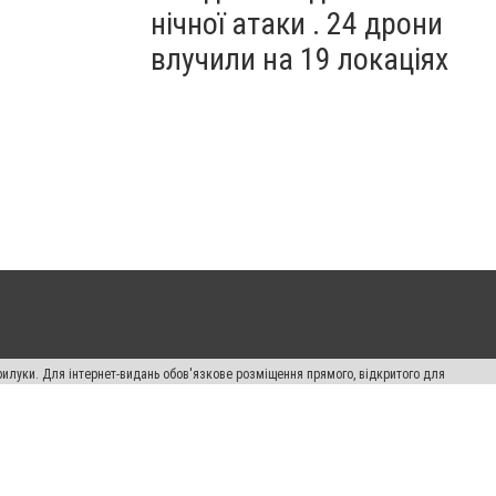
нічної атаки . 24 дрони
влучили на 19 локаціях
рилуки. Для інтернет-видань обов'язкове розміщення прямого, відкритого для
лама" публікуються на правах реклами.
авила сайту
Автори проєкту