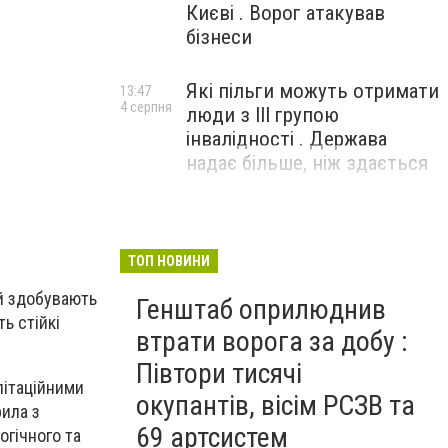
Києві . Ворог атакував
бізнеси
Які пільги можуть отримати
13:47
4 серпня
люди з III групою
інвалідності . Держава
надає більше, ніж здається
ТОП НОВИНИ
ій здобувають
Генштаб оприлюднив
ь стійкі
втрати ворога за добу :
Півтори тисячі
літаційними
окупантів, вісім РСЗВ та
рила з
69 артсистем
огічного та