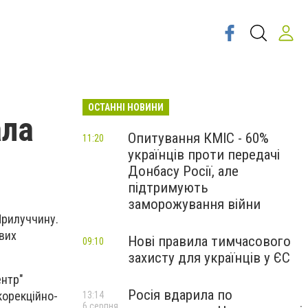
ОСТАННІ НОВИНИ
ала
Опитування КМІС - 60%
11:20
українців проти передачі
Донбасу Росії, але
підтримують
заморожування війни
Прилуччину.
вих
Нові правила тимчасового
09:10
захисту для українців у ЄС
ентр"
Росія вдарила по
 корекційно-
13:14
6 серпня