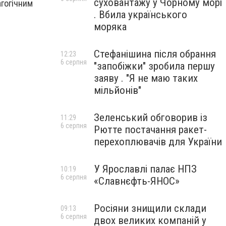
суховантажу у Чорному морі
агогічним
. Вбила українського
моряка
Стефанішина після обрання
12:23
6 серпня
"запобіжки" зробила першу
заяву . "Я не маю таких
мільйонів"
Зеленський обговорив із
11:29
6 серпня
Рютте постачання ракет-
перехоплювачів для України
У Ярославлі палає НПЗ
10:19
6 серпня
«Славнєфть-ЯНОС»
Росіяни знищили склади
09:13
6 серпня
двох великих компаній у