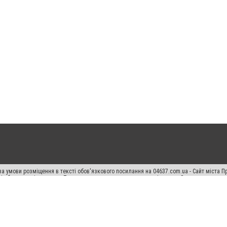
а умови розміщення в тексті обов'язкового посилання на 04637.com.ua - Сайт міста П
сті або в якості джерела. Порушення виняткових прав переслідується Законом.
ський спецпроєкт", "Політичні новини", "Пресреліз", "PR", "Офіційно", "Політична рек
"CitySites"
Правила класифайд
Редакційна політика
Політика конфіденційності
Пр