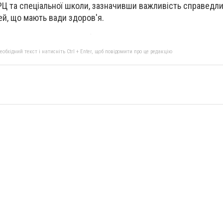
Ц та спеціальної школи, зазначивши важливість справедл
тей, що мають вади здоров'я.
бхідний текст і натисніть Ctrl + Enter, щоб повідомити про це редакцію