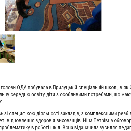
голови ОДА побувала в Прилуцькій спеціальній школі, в як
альну середню освіту діти з особливими потребами, що мают
я.
 зі специфікою діяльності закладів, з комплексними реабі
еті відновлення здоров'я вихованців. Ніна Петрівна обгово
проблематику в роботі шкіл. Вона відзначила зусилля педаг