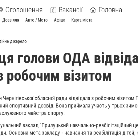
Оголошення
Вакансії
Головна
Дозвілля
Авто / Мото
Афіша
Карта міста
дійне джерело
ця голови ОДА відвід
з робочим візитом
 Чернігівської обласної ради відвідала з робочим візитом 
ий спортивний досвід. Вона приймала участь у трьох зимо
заслуженого майстра спорту.
унальний заклад "Прилуцький навчально-реабілітаційний ц
ади. Основна мета закладу - навчання та реабілітація дітей,