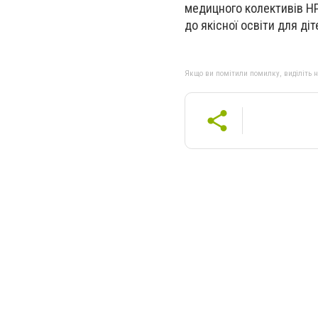
медицного колективів НР
до якісної освіти для ді
Якщо ви помітили помилку, виділіть нео