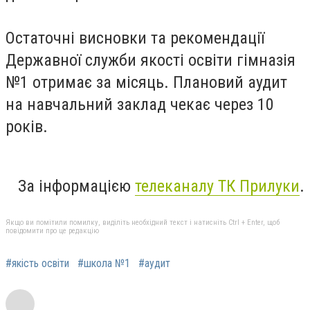
Остаточні висновки та рекомендації
Державної служби якості освіти гімназія
№1 отримає за місяць. Плановий аудит
на навчальний заклад чекає через 10
років.
За інформацією
телеканалу ТК Прилуки
.
Якщо ви помітили помилку, виділіть необхідний текст і натисніть Ctrl + Enter, щоб
повідомити про це редакцію
#якість освіти
#школа №1
#аудит