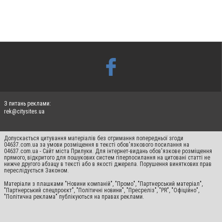
З питань реклами:
rek@citysites.ua
Допускається цитування матеріалів без отримання попередньої згоди
04637.com.ua за умови розміщення в тексті обов'язкового посилання на
04637.com.ua - Сайт міста Прилуки. Для інтернет-видань обов'язкове розміщення
прямого, відкритого для пошукових систем гіперпосилання на цитовані статті не
нижче другого абзацу в тексті або в якості джерела. Порушення виняткових прав
переслідується Законом.
Матеріали з плашками "Новини компаній", "Промо", "Партнерський матеріал",
"Партнерський спецпроєкт", "Політичні новини", "Пресреліз", "PR", "Офіційно",
"Політична реклама" публікуються на правах реклами.