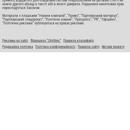
прямого, відкритого для пошукових систем гіперпосилання на цитовані статті не
нижче другого абзацу в тексті або в якості джерела. Порушення виняткових прав
переслідується Законом.
Матеріали з плашками "Новини компаній", "Промо", "Партнерський матеріал",
"Партнерський спецпроєкт", "Політичні новини", "Пресреліз", "PR", "Офіційно",
"Політична реклама" публікуються на правах реклами.
Реклама на сайті
Франшиза "CitySites"
Правила класифайд
Редакційна політика
Політика конфіденційності
Правила сайту
Автори проєкту