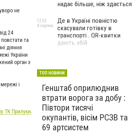
надає більше, ніж здається
уворо не
Де в Україні повністю
12:53
4 серпня
скасували готівку в
від 24
транспорті . QR-квитки
 повстати та
дають збій
ні діяння
межі України
жений орган з
ТОП НОВИНИ
 мережі і
Генштаб оприлюднив
втрати ворога за добу :
Півтори тисячі
лу ТК Прилуки
.
окупантів, вісім РСЗВ та
69 артсистем