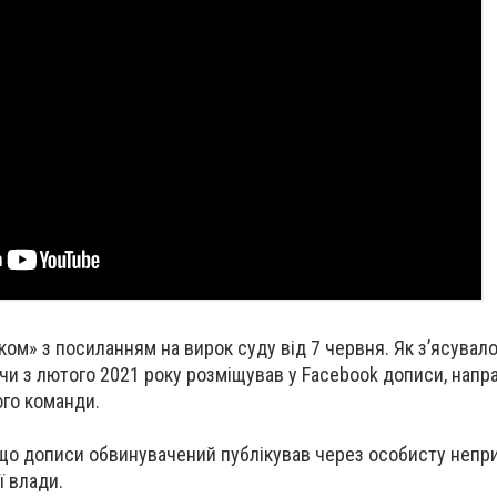
ком» з посиланням на вирок суду від 7 червня. Як з’ясувал
и з лютого 2021 року розміщував у Facebook дописи, напр
ого команди.
 що дописи обвинувачений публікував через особисту непр
 влади.