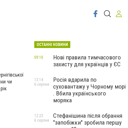
ОСТАННІ НОВИНИ
Нові правила тимчасового
09:10
захисту для українців у ЄС
рнігівської
Росія вдарила по
13:14
іни чи
6 серпня
суховантажу у Чорному морі
рік
. Вбила українського
моряка
Стефанішина після обрання
12:23
6 серпня
"запобіжки" зробила першу