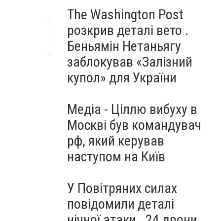
The Washington Post
розкрив деталі вето .
Беньямін Нетаньягу
заблокував «Залізний
купол» для України
Медіа - Ціллю вибуху в
Москві був командувач
рф, який керував
наступом на Київ
У Повітряних силах
повідомили деталі
нічної атаки . 24 дрони