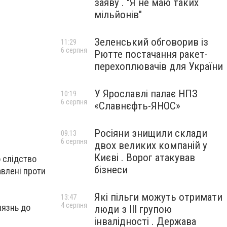
заяву . "Я не маю таких
мільйонів"
Зеленський обговорив із
11:29
6 серпня
Рютте постачання ракет-
перехоплювачів для України
У Ярославлі палає НПЗ
10:19
6 серпня
«Славнєфть-ЯНОС»
Росіяни знищили склади
09:13
6 серпня
двох великих компаній у
Києві . Ворог атакував
о слідство
бізнеси
авлені проти
Які пільги можуть отримати
13:47
4 серпня
иязнь до
люди з III групою
інвалідності . Держава