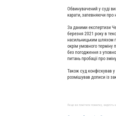
Обвинувачений у суді ви
карати, запевняючи про 
За даними експертизи Че
березня 2021 року в тек
насильницьким шляхом по
окрім умовного терміну 
без погодження з уповно
питань пробації про змін
Також суд конфіскував у
розмішував дописи із за
Якщо ви помітили помилку, виділіть нео