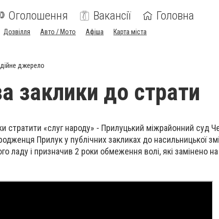
Оголошення
Вакансії
Головна
Дозвілля
Авто / Мото
Афіша
Карта міста
дійне джерело
за заклики до страти
ки стратити «слуг народу» - Прилуцький міжрайонний суд Че
родженця Прилук у публічних закликах до насильницької зм
о ладу і призначив 2 роки обмеження волі, які замінено на 