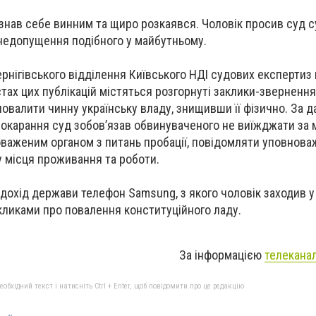
знав себе винним та щиро розкаявся. Чоловік просив суд с
недопущення подібного у майбутньому.
рнігівського відділення Київського НДІ судових експертиз 
стах цих публікацій містяться розгорнуті заклики-звернення
валити чинну українську владу, знищивши її фізично. За да
покарання суд зобов’язав обвинуваченого не виїжджати за 
важеним органом з питань пробації, повідомляти уповнова
у місця проживання та роботи.
 дохід держави телефон Samsung, з якого чоловік заходив у
кликами про повалення конституційного ладу.
За інформацією
телекана
бхідний текст і натисніть Ctrl + Enter, щоб повідомити про це редакцію