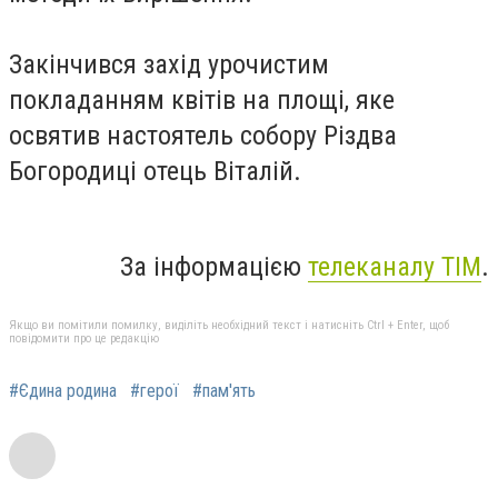
Закінчився захід урочистим
покладанням квітів на площі, яке
освятив настоятель собору Різдва
Богородиці отець Віталій.
За інформацією
телеканалу ТІМ
.
Якщо ви помітили помилку, виділіть необхідний текст і натисніть Ctrl + Enter, щоб
повідомити про це редакцію
#Єдина родина
#герої
#пам'ять