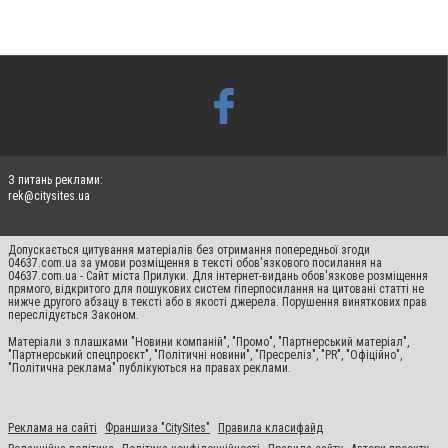
З питань реклами:
rek@citysites.ua
Допускається цитування матеріалів без отримання попередньої згоди
04637.com.ua за умови розміщення в тексті обов'язкового посилання на
04637.com.ua - Сайт міста Прилуки. Для інтернет-видань обов'язкове розміщення
прямого, відкритого для пошукових систем гіперпосилання на цитовані статті не
нижче другого абзацу в тексті або в якості джерела. Порушення виняткових прав
переслідується Законом.
Матеріали з плашками "Новини компаній", "Промо", "Партнерський матеріал",
"Партнерський спецпроєкт", "Політичні новини", "Пресреліз", "PR", "Офіційно",
"Політична реклама" публікуються на правах реклами.
Реклама на сайті
Франшиза "CitySites"
Правила класифайд