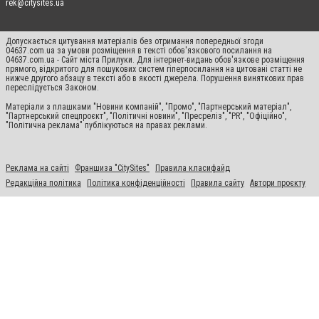
rek@citysites.ua
Допускається цитування матеріалів без отримання попередньої згоди
04637.com.ua за умови розміщення в тексті обов'язкового посилання на
04637.com.ua - Сайт міста Прилуки. Для інтернет-видань обов'язкове розміщення
прямого, відкритого для пошукових систем гіперпосилання на цитовані статті не
нижче другого абзацу в тексті або в якості джерела. Порушення виняткових прав
переслідується Законом.
Матеріали з плашками "Новини компаній", "Промо", "Партнерський матеріал",
"Партнерський спецпроєкт", "Політичні новини", "Пресреліз", "PR", "Офіційно",
"Політична реклама" публікуються на правах реклами.
Реклама на сайті
Франшиза "CitySites"
Правила класифайд
Редакційна політика
Політика конфіденційності
Правила сайту
Автори проєкту