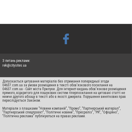
З питань реклами:
rek@citysites.ua
Допускається цитування матеріалів без отримання попередньої згоди
04637.com.ua за умови розміщення в тексті обов'язкового посилання на
04637.com.ua - Сайт міста Прилуки. Для інтернет-видань обов'язкове розміщення
прямого, відкритого для пошукових систем гіперпосилання на цитовані статті не
нижче другого абзацу в тексті або в якості джерела. Порушення виняткових прав
переслідується Законом.
Матеріали з плашками "Новини компаній", "Промо", "Партнерський матеріал",
"Партнерський спецпроєкт", "Політичні новини", "Пресреліз", "PR", "Офіційно",
"Політична реклама" публікуються на правах реклами.