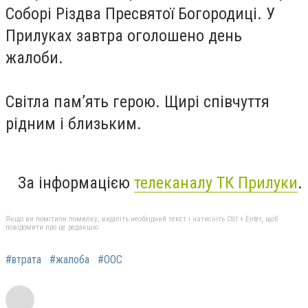
Соборі Різдва Пресвятої Богородиці. У
Прилуках завтра оголошено день
жалоби.
Світла пам’ять герою. Щирі співчуття
рідним і близьким.
За інформацією
телеканалу ТК Прилуки
.
Якщо ви помітили помилку, виділіть необхідний текст і натисніть Ctrl + Enter, щоб
повідомити про це редакцію
#втрата
#жалоба
#ООС