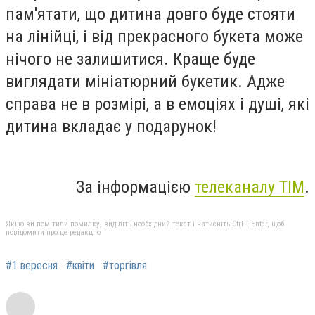
пам'ятати, що дитина довго буде стояти
на лінійці, і від прекрасного букета може
нічого не залишитися. Краще буде
виглядати мініатюрний букетик. Адже
справа не в розмірі, а в емоціях і душі, які
дитина вкладає у подарунок!
За інформацією
телеканалу ТІМ
.
Якщо ви помітили помилку, виділіть необхідний текст і натисніть Ctrl + Enter, щоб
повідомити про це редакцію
#1 вересня
#квіти
#торгівля