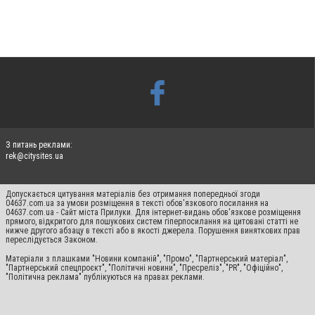
З питань реклами:
rek@citysites.ua
Допускається цитування матеріалів без отримання попередньої згоди
04637.com.ua за умови розміщення в тексті обов'язкового посилання на
04637.com.ua - Сайт міста Прилуки. Для інтернет-видань обов'язкове розміщення
прямого, відкритого для пошукових систем гіперпосилання на цитовані статті не
нижче другого абзацу в тексті або в якості джерела. Порушення виняткових прав
переслідується Законом.
Матеріали з плашками "Новини компаній", "Промо", "Партнерський матеріал",
"Партнерський спецпроєкт", "Політичні новини", "Пресреліз", "PR", "Офіційно",
"Політична реклама" публікуються на правах реклами.