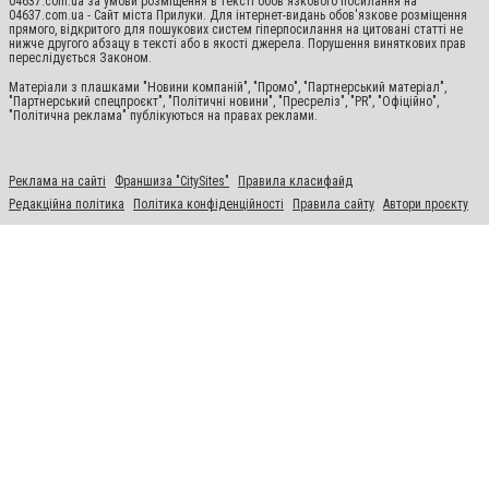
04637.com.ua за умови розміщення в тексті обов'язкового посилання на
04637.com.ua - Сайт міста Прилуки. Для інтернет-видань обов'язкове розміщення
прямого, відкритого для пошукових систем гіперпосилання на цитовані статті не
нижче другого абзацу в тексті або в якості джерела. Порушення виняткових прав
переслідується Законом.
Матеріали з плашками "Новини компаній", "Промо", "Партнерський матеріал",
"Партнерський спецпроєкт", "Політичні новини", "Пресреліз", "PR", "Офіційно",
"Політична реклама" публікуються на правах реклами.
Реклама на сайті
Франшиза "CitySites"
Правила класифайд
Редакційна політика
Політика конфіденційності
Правила сайту
Автори проєкту