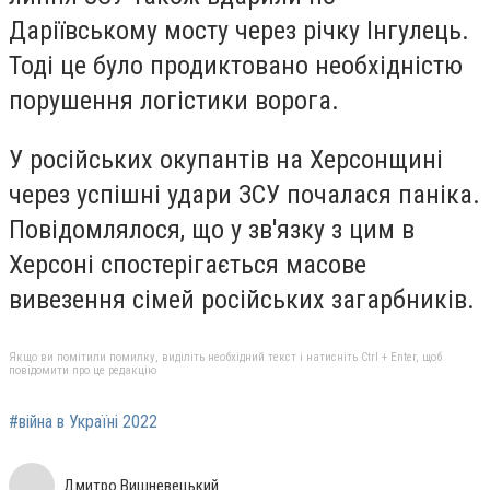
Даріївському мосту через річку Інгулець.
Тоді це було продиктовано необхідністю
порушення логістики ворога.
У російських окупантів на Херсонщині
через успішні удари ЗСУ почалася паніка.
Повідомлялося, що у зв'язку з цим в
Херсоні спостерігається масове
вивезення сімей російських загарбників.
Якщо ви помітили помилку, виділіть необхідний текст і натисніть Ctrl + Enter, щоб
повідомити про це редакцію
#війна в Україні 2022
Дмитро Вишневецький