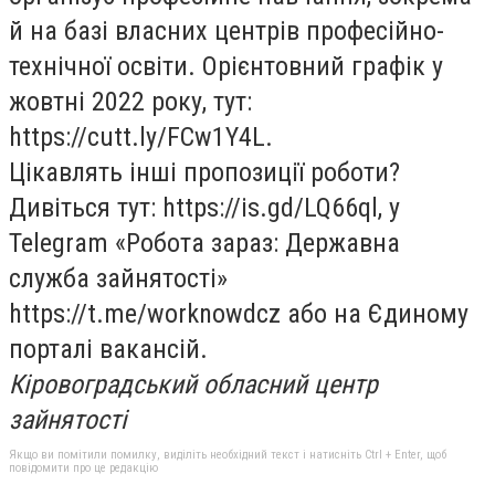
й на базі власних центрів професійно-
технічної освіти. Орієнтовний графік у
жовтні 2022 року, тут:
https://cutt.ly/FCw1Y4L.
Цікавлять інші пропозиції роботи?
Дивіться тут: https://is.gd/LQ66ql, у
Telegram «Робота зараз: Державна
служба зайнятості»
https://t.me/worknowdcz або на Єдиному
порталі вакансій.
Кіровоградський обласний центр
зайнятості
Якщо ви помітили помилку, виділіть необхідний текст і натисніть Ctrl + Enter, щоб
повідомити про це редакцію