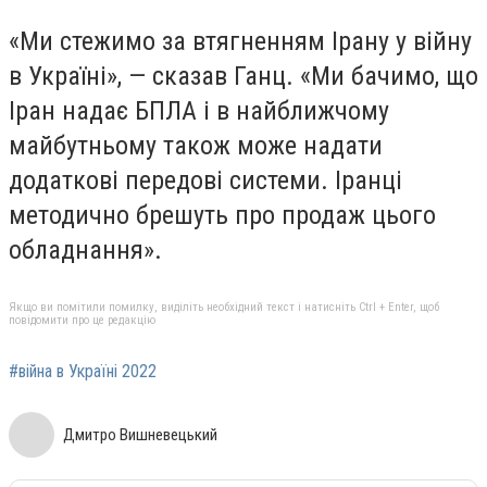
«Ми стежимо за втягненням Ірану у війну
в Україні», — сказав Ганц. «Ми бачимо, що
Іран надає БПЛА і в найближчому
майбутньому також може надати
додаткові передові системи. Іранці
методично брешуть про продаж цього
обладнання».
Якщо ви помітили помилку, виділіть необхідний текст і натисніть Ctrl + Enter, щоб
повідомити про це редакцію
#війна в Україні 2022
Дмитро Вишневецький