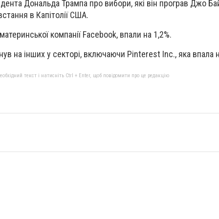
дента Дональда Трампа про вибори, які він програв Джо Ба
стання в Капітолії США.
, материнської компанії Facebook, впали на 1,2%.
в на інших у секторі, включаючи Pinterest Inc., яка впала н
бхідний текст і натисніть Ctrl + Enter, щоб повідомити про це редакцію