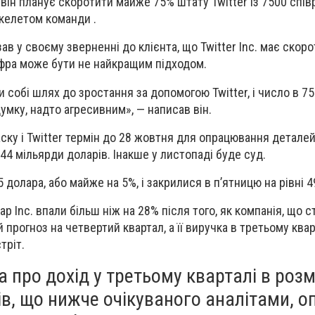
 він планує скоротити майже 75% штату Twitter із 7500 співр
келетом команди .
в у своєму зверненні до клієнта, що Twitter Inc. має скоро
ифра може бути не найкращим підходом.
 собі шлях до зростання за допомогою Twitter, і число в 
думку, надто агресивним», — написав він.
ску і Twitter термін до 28 жовтня для опрацювання детале
44 мільярди доларів. Інакше у листопаді буде суд.
55 долара, або майже на 5%, і закрилися в п’ятницю на рівні 4
ap Inc. впали більш ніж на 28% після того, як компанія, що с
 прогноз на четвертий квартал, а її виручка в третьому квар
тріт.
 про дохід у третьому кварталі в розмі
ів, що нижче очікуваного аналітами, 