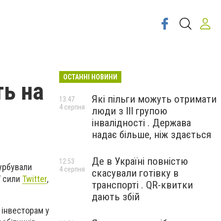
ОСТАННІ НОВИНИ
ть на
Які пільги можуть отримати
13:47
4 серпня
люди з III групою
інвалідності . Держава
надає більше, ніж здається
Де в Україні повністю
12:53
турбували
4 серпня
скасували готівку в
ї сили
Twitter
,
транспорті . QR-квитки
дають збій
 інвесторам у