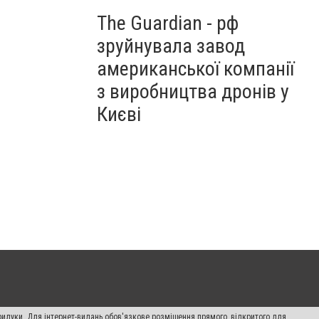
The Guardian - рф
зруйнувала завод
американської компанії
з виробництва дронів у
Києві
рилуки. Для інтернет-видань обов'язкове розміщення прямого, відкритого для