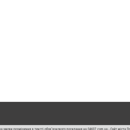
а умови розміщення в тексті обов'язкового посилання на 04637.com.ua - Сайт міста П