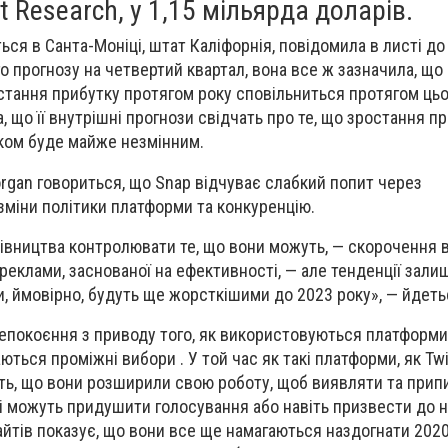
t Research, у 1,15 мільярда доларів.
ься в Санта-Моніці, штат Каліфорнія, повідомила в листі до 
о прогнозу на четвертий квартал, вона все ж зазначила, що
остання прибутку протягом року сповільниться протягом ць
, що її внутрішні прогнози свідчать про те, що зростання п
ком буде майже незмінним.
organ говориться, що Snap відчуває слабкий попит через
зміни політики платформи та конкуренцію.
івництва контролювати те, що вони можуть, — скорочення в
 реклами, заснованої на ефективності, — але тенденції зал
и, ймовірно, будуть ще жорсткішими до 2023 року», — йдетьс
епокоєння з приводу того, як використовуються платформи
ться проміжні вибори . У той час як такі платформи, як Twitt
уть, що вони розширили свою роботу, щоб виявляти та прип
і можуть придушити голосування або навіть призвести до 
айтів показує, що вони все ще намагаються наздогнати 2020 