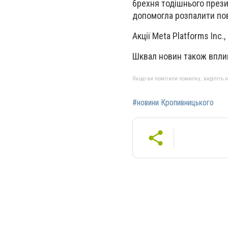
брехня тодішнього прези
допомогла розпалити пов
Акції Meta Platforms Inc.
Шквал новин також вплину
Якщо ви помітили помилку, виділіть нео
#новини Кропивницького