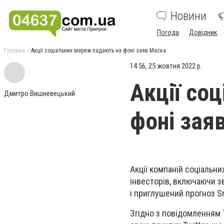
Новини
Погода
Довідник
Головна
Акції соціальних мереж падають на фоні заяв Маска
14:56, 25 жовтня 2022 р.
Акції со
Дмитро Вишневецький
фоні зая
Акції компаній соціальни
інвесторів, включаючи з
і приглушений прогноз S
Згідно з повідомленням 