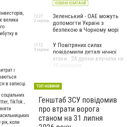
НОВИНИ КОМПАНІЙ
інвесторів,
Зеленський - ОАЕ можуть
12:27
 є велика
2 серпня
допомогти Україні з
ого
безпекою в Чорному морі
рибутку в
У Повітряних силах
11:12
2 серпня
повідомили деталі нічної
атаки . 24 дрони влучили на
19 локаціях
итрат і
ишаються
я в записці.
ТОП НОВИНИ
 соціальних
Генштаб ЗСУ повідомив
er, TikTok ,
про втрати ворога
иняти
насильницьких
станом на 31 липня
рік, коли