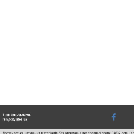
З питань реклами:
rek@citysites.ua
Допускається цитування матеріалів без отримання попередньої згоди 04637.com.ua з