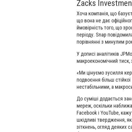
Zacks Investmen
Хоча компанія, що базуєт
що вона не дає офіційног
ймовірність того, що зр
періоду. Snap повідомила
порівнянні з минулим ро
У дописі аналітиків JPM
макроекономічний тиск, 
«Ми цінуємо зусилля кер
подвоєння більш стійкої
нестабільними, а макрос
До суміші додається зан
мереж, оскільки наближаю
Facebook і YouTube, каж
шкідливі твердження, як
зіткнень, огляд деяких с