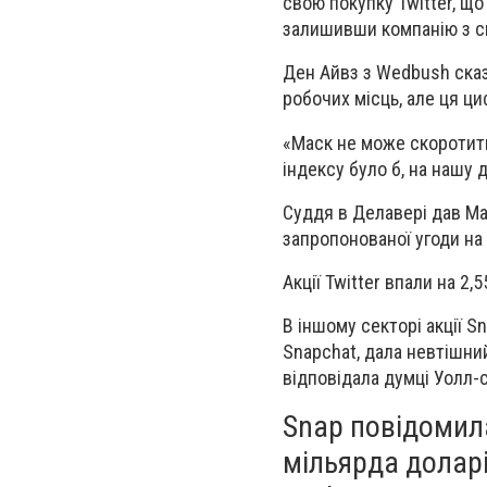
свою покупку Twitter, що
залишивши компанію з с
Ден Айвз з Wedbush сказа
робочих місць, але ця ц
«Маск не може скоротити
індексу було б, на нашу 
Суддя в Делавері дав Ма
запропонованої угоди на 
Акції Twitter впали на 2,
В іншому секторі акції Sn
Snapchat, дала невтішний
відповідала думці Уолл-с
Snap повідомила
мільярда долар