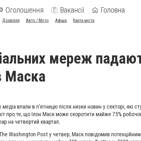
Оголошення
Вакансії
Головна
Дозвілля
Авто / Мото
Афіша
Карта міста
ціальних мереж падаю
в Маска
х медіа впали в п’ятницю після низки новин у секторі, які с
віт про те, що Ілон Маск може скоротити майже 75% робочо
nap на четвертий квартал.
The Washington Post у четвер, Маск повідомив потенційним