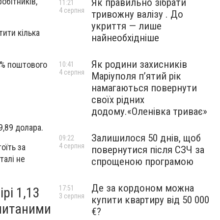
обітників,
Як правильно зібрати
11:21
4 серпня
тривожну валізу . До
укриття — лише
тити кілька
найнеобхідніше
Як родини захисників
75% поштового
10:41
4 серпня
Маріуполя пʼятий рік
намагаються повернути
й
своїх рідних
додому.«Оленівка триває»
9,89 долара.
Залишилося 50 днів, щоб
09:22
4 серпня
тоїть за
повернутися після СЗЧ за
талі не
спрощеною програмою
Де за кордоном можна
17:51
рі 1,13
3 серпня
купити квартиру від 50 000
опитаними
€?