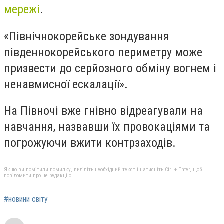
мережі
.
«Північнокорейське зондування
південнокорейського периметру може
призвести до серйозного обміну вогнем і
ненавмисної ескалації».
На Півночі вже гнівно відреагували на
навчання, назвавши їх провокаціями та
погрожуючи вжити контрзаходів.
Якщо ви помітили помилку, виділіть необхідний текст і натисніть Ctrl + Enter, щоб
повідомити про це редакцію
#новини світу