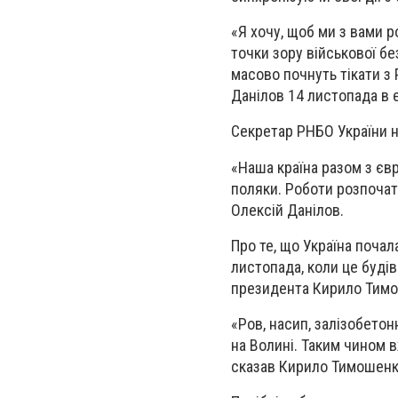
«Я хочу, щоб ми з вами р
точки зору військової бе
масово почнуть тікати з Р
Данілов 14 листопада в 
Секретар РНБО України н
«Наша країна разом з єв
поляки. Роботи розпочаті
Олексій Данілов.
Про те, що Україна почал
листопада, коли це будів
президента Кирило Тим
«Ров, насип, залізобето
на Волині. Таким чином 
сказав Кирило Тимошенк