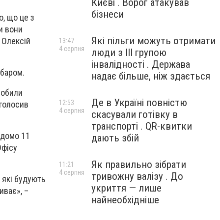
Києві . Ворог атакував
бізнеси
о, що це з
и вони
Які пільги можуть отримати
в Олексій
13:47
4 серпня
люди з III групою
інвалідності . Держава
абаром.
надає більше, ніж здається
робили
Де в Україні повністю
12:53
аголосив
4 серпня
скасували готівку в
транспорті . QR-квитки
ідомо 11
дають збій
Офісу
Як правильно зібрати
11:21
4 серпня
тривожну валізу . До
 які будують
укриття — лише
иває», –
найнеобхідніше