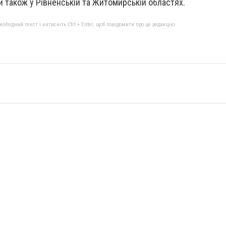
и також у Рівненській та Житомирській областях.
бхідний текст і натисніть Ctrl + Enter, щоб повідомити про це редакцію