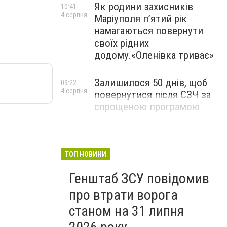
Як родини захисників
10:41
4 серпня
Маріуполя пʼятий рік
намагаються повернути
своїх рідних
додому.«Оленівка триває»
Залишилося 50 днів, щоб
09:22
4 серпня
повернутися після СЗЧ за
спрощеною програмою
ТОП НОВИНИ
Генштаб ЗСУ повідомив
про втрати ворога
станом на 31 липня