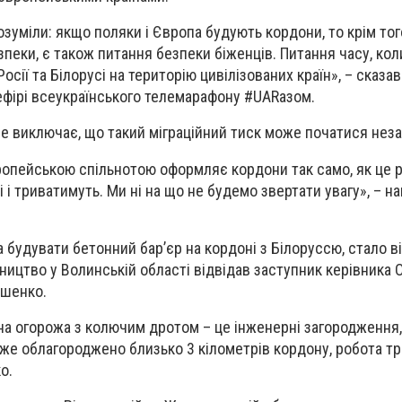
озуміли: якщо поляки і Європа будують кордони, то крім тог
зпеки, є також питання безпеки біженців. Питання часу, кол
осії та Білорусі на територію цивілізованих країн», – сказа
ефірі всеукраїнського телемарафону #UARaзом.
е виключає, що такий міграційний тиск може початися нез
ропейською спільнотою оформляє кордони так само, як це 
 і триватимуть. Ми ні на що не будемо звертати увагу», – н
а будувати бетонний бар’єр на кордоні з Білоруссю, стало в
ництво у Волинській області відвідав заступник керівника 
ошенко.
нна огорожа з колючим дротом – це інженерні загородження,
вже облагороджено близько 3 кілометрів кордону, робота тр
о.