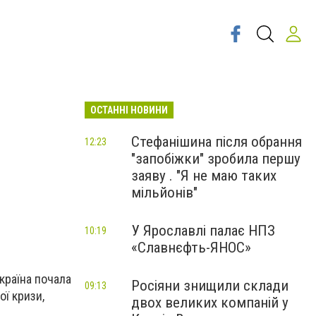
ОСТАННІ НОВИНИ
Стефанішина після обрання
12:23
"запобіжки" зробила першу
заяву . "Я не маю таких
мільйонів"
У Ярославлі палає НПЗ
10:19
«Славнєфть-ЯНОС»
країна почала
Росіяни знищили склади
09:13
ої кризи,
двох великих компаній у