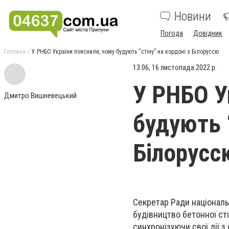
Новини
Погода
Довідник
Головна
У РНБО України пояснили, чому будують “стіну” на кордоні з Білоруссю
13:06, 16 листопада 2022 р.
У РНБО У
Дмитро Вишневецький
будують “
Білорусс
Секретар Ради національ
будівництво бетонної сті
синхронізуючи свої дії з