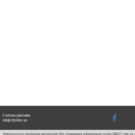
З питань реклами:
rek@citysites.ua
Допускається цитування матеріалів без отримання попередньої згоди 04637.com.ua з