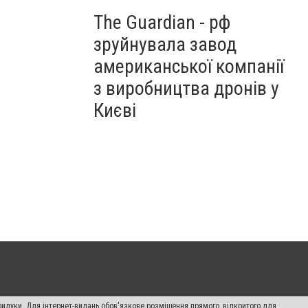
The Guardian - рф
зруйнувала завод
американської компанії
з виробництва дронів у
Києві
рилуки. Для інтернет-видань обов'язкове розміщення прямого, відкритого для