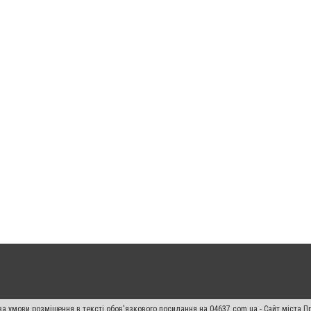
а умови розміщення в тексті обов'язкового посилання на 04637.com.ua - Сайт міста П