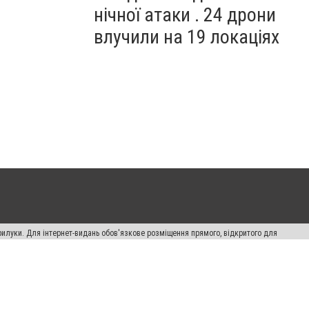
нічної атаки . 24 дрони
влучили на 19 локаціях
рилуки. Для інтернет-видань обов'язкове розміщення прямого, відкритого для
лама" публікуються на правах реклами.
авила сайту
Автори проєкту