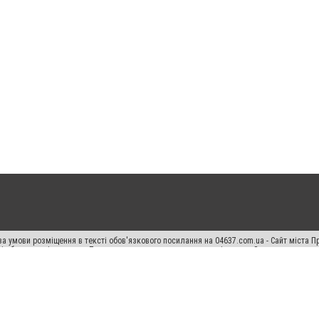
а умови розміщення в тексті обов'язкового посилання на 04637.com.ua - Сайт міста П
сті або в якості джерела. Порушення виняткових прав переслідується Законом.
ський спецпроєкт", "Політичні новини", "Пресреліз", "PR", "Офіційно", "Політична рек
"CitySites"
Правила класифайд
Редакційна політика
Політика конфіденційності
Пр