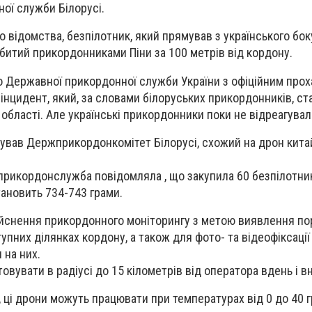
ої служби Білорусі.
 відомства, безпілотник, який прямував з українського бок
збитий прикордонниками Піни за 100 метрів від кордону.
о Державної прикордонної служби України з офіційним про
нцидент, який, за словами білоруських прикордонників, ст
області. Але українські прикордонники поки не відреагувал
кував Держприкордонкомітет Білорусі, схожий на дрон кита
прикордонслужба повідомляла , що закупила 60 безпілотник
тановить 734-743 грами.
ійснення прикордонного моніторингу з метою виявлення по
упних ділянках кордону, а також для фото- та відеофіксаці
 на них.
вувати в радіусі до 15 кілометрів від оператора вдень і вн
, ці дрони можуть працювати при температурах від 0 до 40 гр