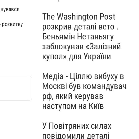
енувався
The Washington Post
о розвитку
розкрив деталі вето .
Беньямін Нетаньягу
заблокував «Залізний
купол» для України
Медіа - Ціллю вибуху в
Москві був командувач
рф, який керував
наступом на Київ
У Повітряних силах
повідомили деталі