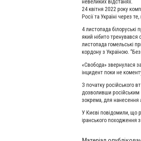
невеликих відстанях.
24 квітня 2022 року ком
Росії та Україні через те
4 листопада білоруські 
який нібито тренувався 
листопада гомельські пр
кордону з Україною. “Бе
«Свобода» звернулася за
інцидент поки не комент
З початку російського вт
дозволивши російським в
зокрема, для нанесення а
У Києві повідомили, що 
іранського походження з
Матеріал опублікова