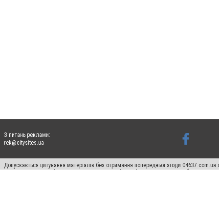
З питань реклами:
rek@citysites.ua
Допускається цитування матеріалів без отримання попередньої згоди 04637.com.ua з
пошукових систем гіперпосилання на цитовані статті не нижче другого абзацу в тек
Матеріали з плашками "Новини компаній", "Промо", "Партнерський матеріал", "Партнер
Реклама на сайті
Франшиза 