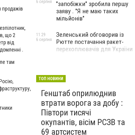
6 серпня
"запобіжки" зробила першу
я продажів
заяву . "Я не маю таких
мільйонів"
езпілотник,
Зеленський обговорив із
в, що 2
11:29
6 серпня
Рютте постачання ракет-
тр від
перехоплювачів для України
домленні .
ле там
ТОП НОВИНИ
Росію,
фраструктуру,
Генштаб оприлюднив
втрати ворога за добу :
отники
Півтори тисячі
окупантів, вісім РСЗВ та
69 артсистем