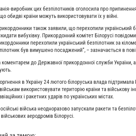
панія-виробник цих безпілотників оголосила про припиненн
, що обидві країни можуть використовувати їх у війні.
прикордонники також заявили, що перехопили український б
скидати вибухівку. Прикордонний комітет Білорусі повідоми
икордонники перехопили український безпілотник за кіломе
зпілотник був вимушено посаджений”, – зазначається в пові
 коментарем до Державної прикордонної служби України, а
ують.
оргнення в Україну 24 лютого білоруська влада підтримала 
ійськам використовувати територію країни та військову ін
віаційних і ракетних ударів по українських містах.
російські війська неодноразово запускали ракети та безпіл
 військових аеродромів Білорусі.
ний за темою: