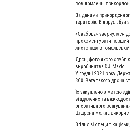
повідомленні прикордонн
За даними прикордонного
територію Білорусі, був 
«Свабода» звернулася д
прокоментувати перший і
листопада в Гомельській 
Дрон, фото якого опублі
виробництва DJI Mavic.
У грудні 2021 року Держ
300. Вага такого дрона с
Їх закуплено з метою зд
віддалених та важкодост
оперативного реагування
Ці дрони можна використо
Згідно зі специфікаціями