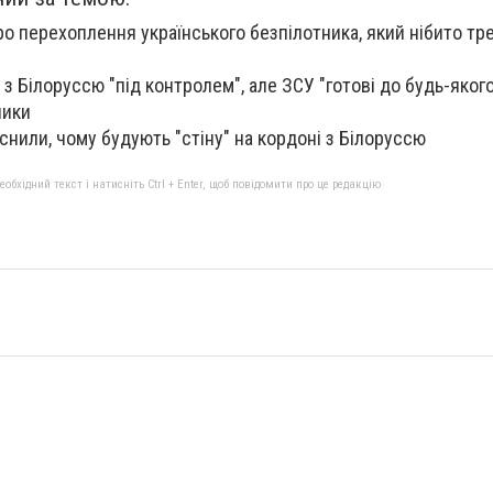
ро перехоплення українського безпілотника, який нібито тр
 з Білоруссю "під контролем", але ЗСУ "готові до будь-яког
ники
снили, чому будують "стіну" на кордоні з Білоруссю
бхідний текст і натисніть Ctrl + Enter, щоб повідомити про це редакцію