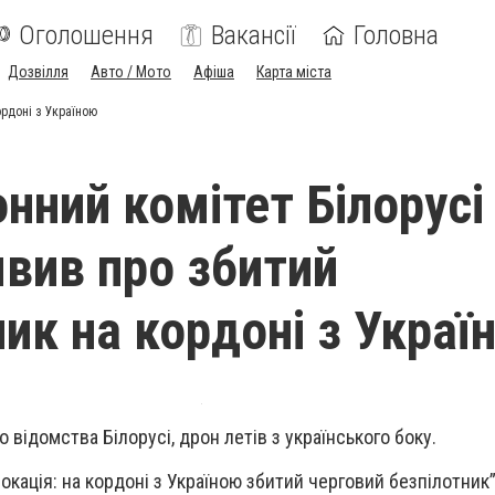
Оголошення
Вакансії
Головна
Дозвілля
Авто / Мото
Афіша
Карта міста
ордоні з Україною
нний комітет Білорусі
явив про збитий
ник на кордоні з Украї
відомства Білорусі, дрон летів з українського боку.
окація: на кордоні з Україною збитий черговий безпілотник”