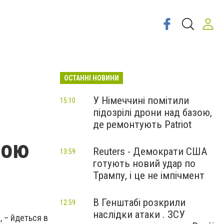
ОСТАННІ НОВИНИ
У Німеччині помітили
15:10
підозрілі дрони над базою,
де ремонтують Patriot
ною
Reuters - Демократи США
13:59
готують новий удар по
Трампу, і це не імпічмент
В Генштабі розкрили
12:59
наслідки атаки . ЗСУ
, – йдеться в