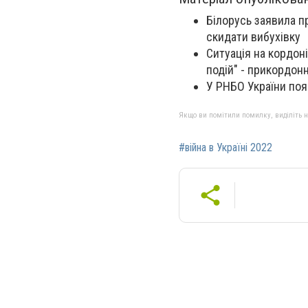
Білорусь заявила п
скидати вибухівку
Ситуація на кордоні
подій" - прикордон
У РНБО України поя
Якщо ви помітили помилку, виділіть нео
#війна в Україні 2022