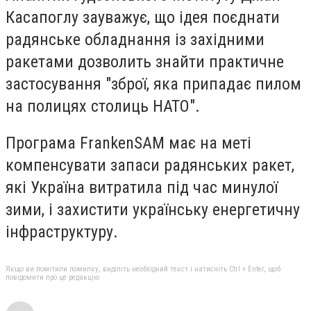
Касапоглу зауважує, що ідея поєднати
радянське обладнання із західними
ракетами дозволить знайти практичне
застосування "зброї, яка припадає пилом
на полицях столиць НАТО".
Програма FrankenSAM має на меті
компенсувати запаси радянських ракет,
які Україна витратила під час минулої
зими, і захистити українську енергетичну
інфраструктуру.
Якщо ви помітили помилку, виділіть необхідний текст і натисніть Ctrl + Enter, щоб
повідомити про це редакцію