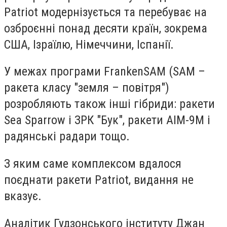
Patriot модернізується та перебуває на
озброєнні понад десяти країн, зокрема
США, Ізраїлю, Німеччини, Іспанії.
У межах програми FrankenSAM (SAM –
ракета класу "земля – повітря")
розробляють також інші гібриди: ракети
Sea Sparrow і ЗРК "Бук", ракети AIM-9M і
радянські радари тощо.
З яким саме комплексом вдалося
поєднати ракети Patriot, видання не
вказує.
Аналітик Гудзонського інституту Джан