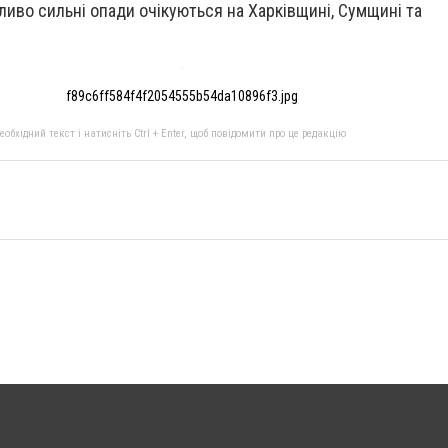
ливо сильні опади очікуються на Харківщині, Сумщині та
f89c6ff584f4f2054555b54da10896f3.jpg
бхідний текст і натисніть Ctrl + Enter, щоб повідомити про це редакцію