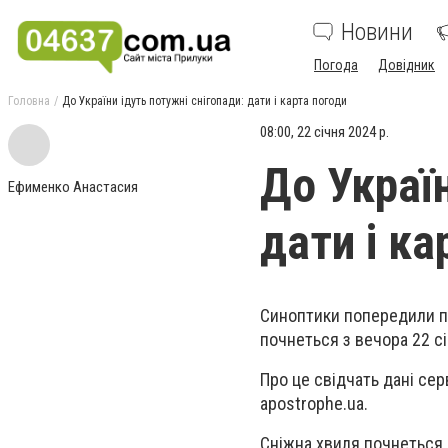
Новини
Погода
Довідник
Головна
До України ідуть потужні снігопади: дати і карта погоди
08:00, 22 січня 2024 р.
До Україн
Ефименко Анастасия
дати і ка
Синоптики попередили 
почнеться з вечора 22 сі
Про це свідчать дані се
apostrophe.ua.
Сніжна хвиля почнеться 