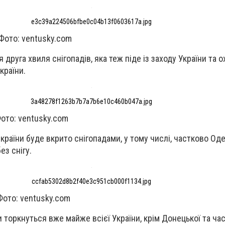
e3c39a224506bfbe0c04b13f0603617a.jpg
Фото: ventusky.com
 друга хвиля снігопадів, яка теж піде із заходу України та
 країни.
3a48278f1263b7b7a7b6e10c460b047a.jpg
ото: ventusky.com
 країни буде вкрито снігопадами, у тому числі, частково Од
ез снігу.
ccfab5302d8b2f40e3c951cb000f1134.jpg
Фото: ventusky.com
и торкнуться вже майже всієї України, крім Донецької та ча