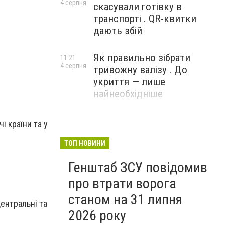
4 серпня
скасували готівку в
транспорті . QR-квитки
дають збій
Як правильно зібрати
11:21
4 серпня
тривожну валізу . До
укриття — лише
найнеобхідніше
і країни та у
ТОП НОВИНИ
Генштаб ЗСУ повідомив
про втрати ворога
станом на 31 липня
центральні та
2026 року