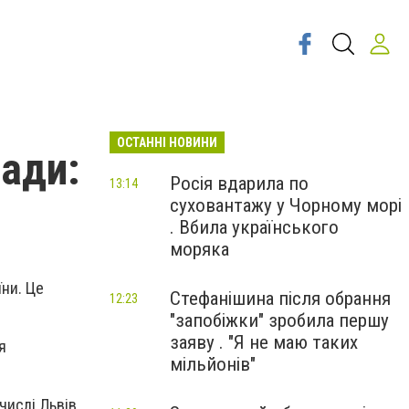
ОСТАННІ НОВИНИ
пади:
Росія вдарила по
13:14
суховантажу у Чорному морі
. Вбила українського
моряка
їни. Це
Стефанішина після обрання
12:23
"запобіжки" зробила першу
заяву . "Я не маю таких
я
мільйонів"
 числі Львів.