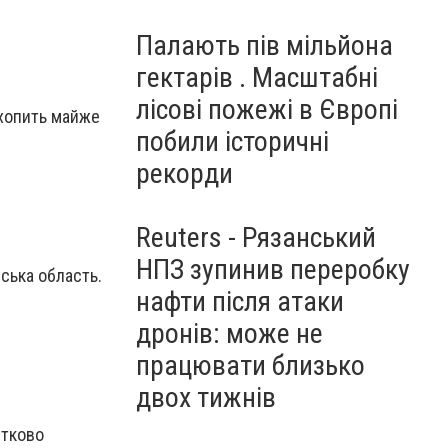
Палають пів мільйона
гектарів . Масштабні
лісові пожежі в Європі
 охопить майже
побили історичні
рекорди
Reuters - Рязанський
НПЗ зупинив переробку
еська область.
нафти після атаки
дронів: може не
працювати близько
двох тижнів
стково