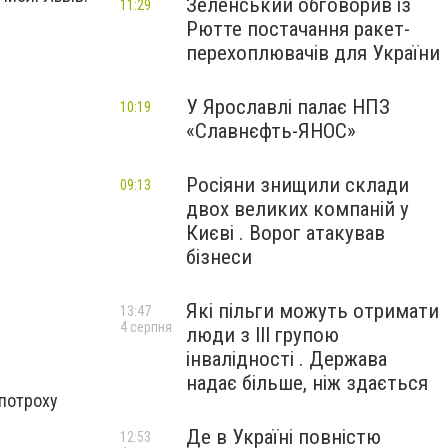
Зеленський обговорив із
11:29
Рютте постачання ракет-
перехоплювачів для України
У Ярославлі палає НПЗ
10:19
«Славнєфть-ЯНОС»
Росіяни знищили склади
09:13
двох великих компаній у
Києві . Ворог атакував
бізнеси
Які пільги можуть отримати
13:47
4 серпня
люди з III групою
інвалідності . Держава
надає більше, ніж здається
 потроху
Де в Україні повністю
12:53