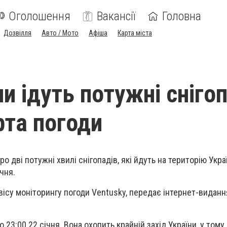
Оголошення
Вакансії
Головна
Дозвілля
Авто / Мото
Афіша
Карта міста
и ідуть потужні сніго
рта погоди
про
дві потужні хвилі снігопадів, які йдуть на територію Укра
чня.
рвісу моніторингу погоди Ventusky, передає інтернет-виданн
о 23:00 22 січня. Вона охопить
крайній захід України, у тому