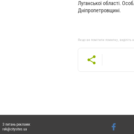
Луганської області. Особ
Дніпропетровщині.
Якщо ви помітили помилку, виділіть нео
З питань реклами:
rek@citysites.ua