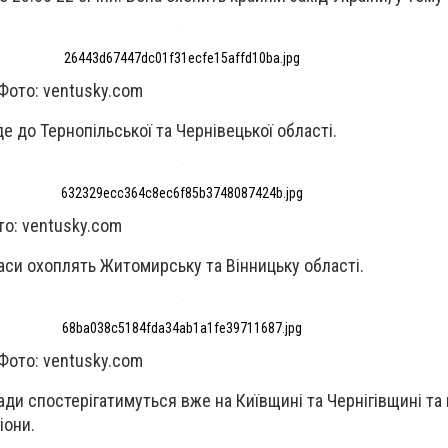
26443d67447dc01f31ecfe15affd10ba.jpg
Фото: ventusky.com
йде до Тернопільської та Чернівецької області.
632329ecc364c8ec6f85b3748087424b.jpg
то: ventusky.com
маси охоплять Житомирську та Вінницьку області.
68ba038c5184fda34ab1a1fe39711687.jpg
Фото: ventusky.com
ади спостерігатимуться вже на Київщині та Чернігівщині та
іони.