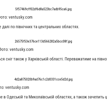
5f57469cff02df6d8a523bc7adb95ca6.jpg
ото: ventusky.com
де далі по північних та центральних областях.
26575f53e376ce113d566282a5bcc08f.jpg
Фото: ventusky.com
ься сніг також у Харківській області. Переважатиме на півноч
4d2a875020b9ad76c1c2d0331cce5d2d.jpg
то: ventusky.com
е в Одеській та Миколаївській областях, а також зачепить 