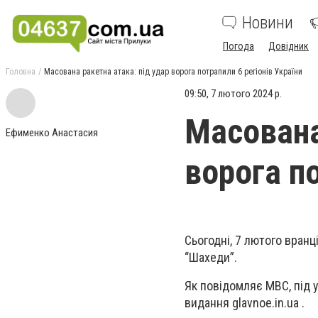
Новини
Погода
Довідник
Головна
Масована ракетна атака: під удар ворога потрапили 6 регіонів України
09:50, 7 лютого 2024 р.
Масована
Ефименко Анастасия
ворога по
Сьогодні, 7 лютого вран
“Шахеди”.
Як повідомляє МВС, під у
видання glavnoe.in.ua .