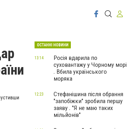
ОСТАННІ НОВИНИ
дар
Росія вдарила по
13:14
суховантажу у Чорному морі
раїни
. Вбила українського
моряка
Стефанішина після обрання
12:23
ипустивши
"запобіжки" зробила першу
заяву . "Я не маю таких
мільйонів"