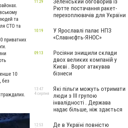
Зеленський обговорив із
11:29
районах.
Рютте постачання ракет-
ївському
перехоплювачів для України
людей та
вля СТО та
У Ярославлі палає НПЗ
10:19
«Славнєфть-ЯНОС»
20 приватних
ги.
Росіяни знищили склади
ини
09:13
двох великих компаній у
ють
Києві . Ворог атакував
бізнеси
менше 10
, без
Які пільги можуть отримати
13:47
4 серпня
страждалих.
люди з III групою
інвалідності . Держава
надає більше, ніж здається
Де в Україні повністю
12:53