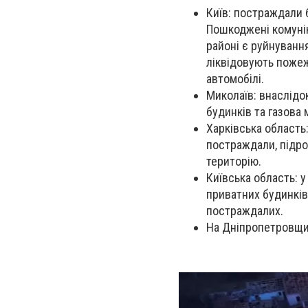
Київ: постраждали 
Пошкоджені комунік
районі є руйнуванн
ліквідовують пожеж
автомобілі.
Миколаїв: внаслідо
будинків та газова
Харківська область
постраждали, підр
територію.
Київська область: 
приватних будинків,
постраждалих.
На Дніпропетровщин