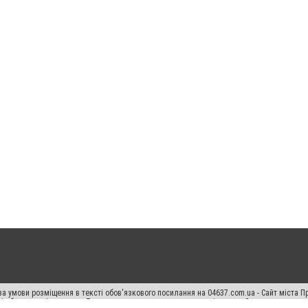
а умови розміщення в тексті обов'язкового посилання на 04637.com.ua - Сайт міста П
сті або в якості джерела. Порушення виняткових прав переслідується Законом.