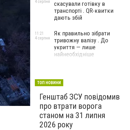
4 серпня
скасували готівку в
транспорті . QR-квитки
дають збій
Як правильно зібрати
11:21
4 серпня
тривожну валізу . До
укриття — лише
найнеобхідніше
ТОП НОВИНИ
Генштаб ЗСУ повідомив
про втрати ворога
станом на 31 липня
2026 року