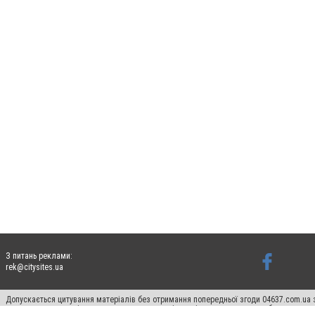
З питань реклами:
rek@citysites.ua
Допускається цитування матеріалів без отримання попередньої згоди 04637.com.ua з
пошукових систем гіперпосилання на цитовані статті не нижче другого абзацу в тек