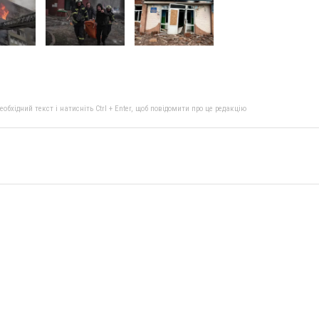
бхідний текст і натисніть Ctrl + Enter, щоб повідомити про це редакцію