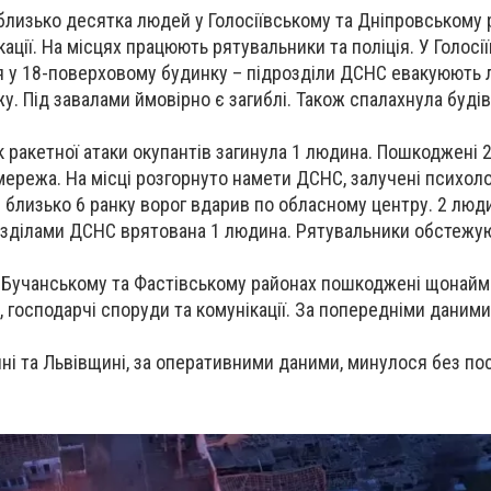
близько десятка людей у Голосіївському та Дніпровському 
ації. На місцях працюють рятувальники та поліція. У Голосі
я у 18-поверховому будинку – підрозділи ДСНС евакуюють 
у. Під завалами ймовірно є загиблі. Також спалахнула буді
к ракетної атаки окупантів загинула 1 людина. Пошкоджені 
 мережа. На місці розгорнуто намети ДСНС, залучені психоло
: близько 6 ранку ворог вдарив по обласному центру. 2 люд
озділами ДСНС врятована 1 людина. Рятувальники обстежу
у Бучанському та Фастівському районах пошкоджені щонай
 господарчі споруди та комунікації. За попередніми даними
і та Львівщині, за оперативними даними, минулося без по