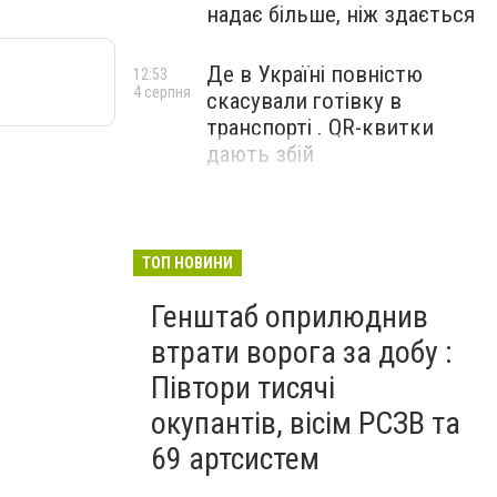
надає більше, ніж здається
Де в Україні повністю
12:53
4 серпня
скасували готівку в
транспорті . QR-квитки
дають збій
ТОП НОВИНИ
Генштаб оприлюднив
втрати ворога за добу :
Півтори тисячі
окупантів, вісім РСЗВ та
69 артсистем