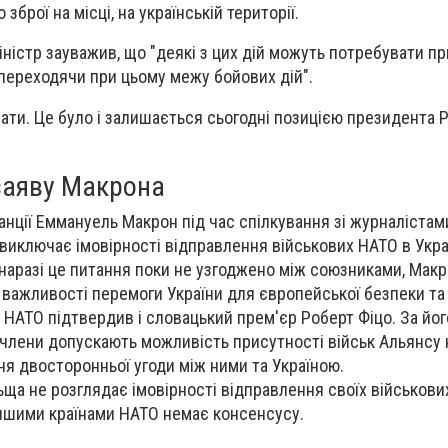
зброї на місці, на українській території.
ністр зауважив, що "деякі з цих дій можуть потребувати пр
переходячи при цьому межу бойових дій
".
ати. Це було і залишається сьогодні позицією президента Р
заяву Макрона
нції Еммануель Макрон під час спілкування зі журналістам
 виключає імовірності відправлення військових НАТО в Укра
о наразі це питання поки не узгоджено між союзниками, Мак
 важливості перемоги України для європейської безпеки та 
 НАТО підтвердив і словацький прем'єр Роберт Фіцо. За йог
-члени допускають можливість присутності військ Альянсу н
ня двосторонньої угоди між ними та Україною.
ща не розглядає імовірності відправлення своїх військових
 іншими країнами НАТО немає консенсусу.