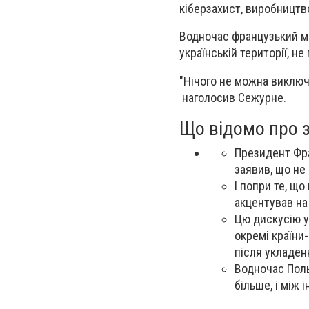
кіберзахист, виробництво 
Водночас французький мі
українській території,
не 
"Нічого не можна виключ
наголосив Сежурне.
Що відомо про 
Президент Фра
заявив, що не
І попри те, щ
акцентував на
Цю дискусію у
окремі країни
після укладен
Водночас Поль
більше, і між