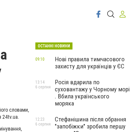
ОСТАННІ НОВИНИ
на
Нові правила тимчасового
09:10
захисту для українців у ЄС
у
Росія вдарила по
13:14
6 серпня
суховантажу у Чорному морі
. Вбила українського
моряка
його словами,
 24tv.ua.
Стефанішина після обрання
12:23
6 серпня
"запобіжки" зробила першу
мінування,