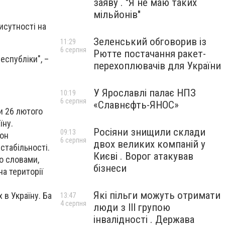
заяву . "Я не маю таких
мільйонів"
исутності на
Зеленський обговорив із
11:29
6 серпня
Рютте постачання ракет-
еспубліки", –
перехоплювачів для України
У Ярославлі палає НПЗ
10:19
6 серпня
«Славнєфть-ЯНОС»
и 26 лютого
їну.
Росіяни знищили склади
09:13
рон
6 серпня
двох великих компаній у
стабільності.
Києві . Ворог атакував
о словами,
бізнеси
а території
Які пільги можуть отримати
 в Україну. Ба
13:47
4 серпня
люди з III групою
інвалідності . Держава