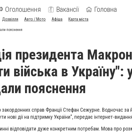
Оголошення
Вакансії
Головна
Дозвілля
Авто / Мото
Афіша
Карта міста
дали пояснення
ія президента Макро
и війська в Україну": 
дали пояснення
р закордонних справ Франції Стефан Сежурне. Водночас за 
и нові дії на підтримку України", передає інтернет-видання
овинні відповідати дуже конкретним потребам. Мова про роз