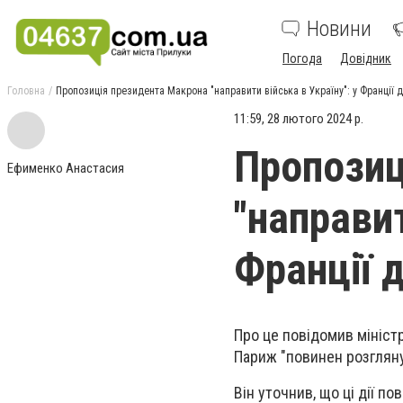
Новини
Погода
Довідник
Головна
Пропозиція президента Макрона "направити війська в Україну": у Франції 
11:59, 28 лютого 2024 р.
Пропозиц
Ефименко Анастасия
"направит
Франції 
Про це повідомив мініст
Париж "повинен розглянут
Він уточнив, що ці дії п