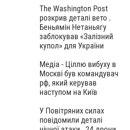
The Washington Post
розкрив деталі вето .
Беньямін Нетаньягу
заблокував «Залізний
купол» для України
Медіа - Ціллю вибуху в
Москві був командувач
рф, який керував
наступом на Київ
У Повітряних силах
повідомили деталі
нічної атаки . 24 дрони