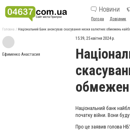
Новини
Погода
Довідник
Головна
Національний Банк анонсував скасування низки валютних обмежень най
15:39, 25 квітня 2024 р.
Націонал
Ефименко Анастасия
скасуван
обмежен
Національний банк найб
початку війни. Вони буду
Про це заявив голова НБ