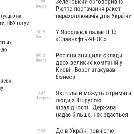
Зеленський обговорив із
11:29
Вчора
Рютте постачання ракет-
перехоплювачів для України
туацію на
и, НБУ готує
У Ярославлі палає НПЗ
10:19
Вчора
«Славнєфть-ЯНОС»
ютних
 до
Росіяни знищили склади
09:13
Вчора
двох великих компаній у
Києві . Ворог атакував
бізнеси
 певні
ну
Які пільги можуть отримати
13:47
4 серпня
люди з III групою
інвалідності . Держава
надає більше, ніж здається
Де в Україні повністю
12:53