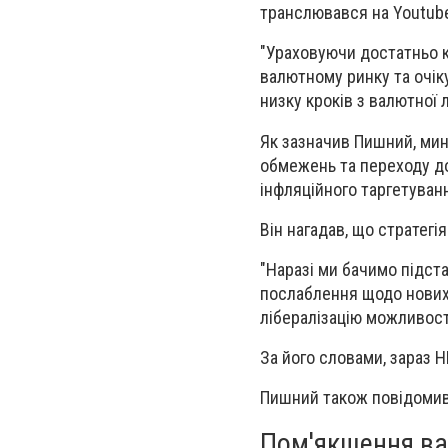
транслювався на Youtub
"Ураховуючи достатньо к
валютному ринку та очі
низку кроків з валютної л
Як зазначив Пишний, мин
обмежень та переходу до
інфляційного таргетуван
Він нагадав, що стратегі
"Наразі ми бачимо підст
послаблення щодо нових 
лібералізацію можливості
За його словами, зараз Н
Пишний також повідомив,
Пом'якшення в