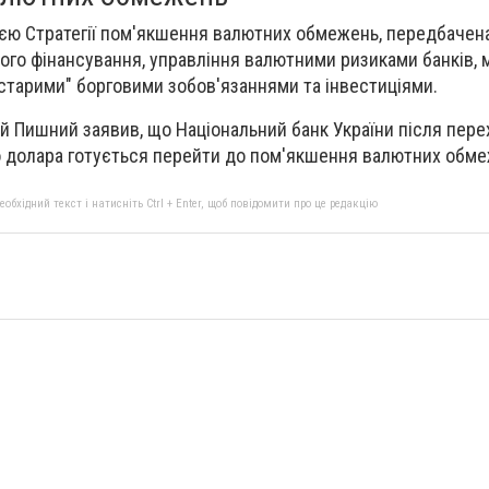
ією Стратегії пом'якшення валютних обмежень, передбачен
ного фінансування, управління валютними ризиками банків,
 "старими" борговими зобов'язаннями та інвестиціями.
й Пишний заявив, що Національний банк України після пере
до долара готується перейти до пом'якшення валютних обме
бхідний текст і натисніть Ctrl + Enter, щоб повідомити про це редакцію