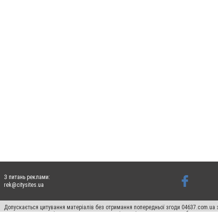
З питань реклами:
rek@citysites.ua
Допускається цитування матеріалів без отримання попередньої згоди 04637.com.ua з
пошукових систем гіперпосилання на цитовані статті не нижче другого абзацу в тек