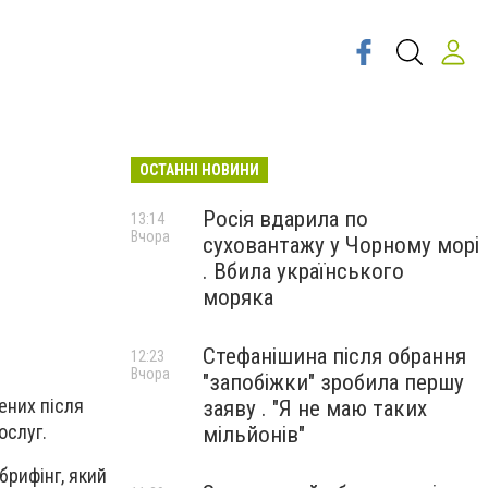
ОСТАННІ НОВИНИ
Росія вдарила по
13:14
Вчора
суховантажу у Чорному морі
. Вбила українського
моряка
Стефанішина після обрання
12:23
Вчора
"запобіжки" зробила першу
ених після
заяву . "Я не маю таких
ослуг.
мільйонів"
брифінг, який