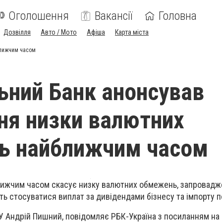
Оголошення
Вакансії
Головна
Дозвілля
Авто / Мото
Афіша
Карта міста
ближчим часом
ьний Банк анонсував
ня низки валютних
ь найближчим часом
лижчим часом скасує низку валютних обмежень, запровадж
ть стосуватися виплат за дивідендами бізнесу та імпорту п
У Андрій Пишний, повідомляє РБК-Україна з посиланням на 