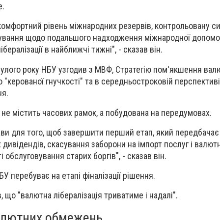
e.
омфортний рівень міжнародних резервів, контрольовану си
кування щодо подальшого надходження міжнародної допомог
ібералізації в найближчі тижні", - сказав він.
улого року НБУ узгодив з МВФ, Стратегію пом'якшення вал
 "керованої гнучкості" та в середньостроковій перспективі
ня.
я не містить часових рамок, а побудована на передумовах.
ави для того, щоб завершити перший етап, який передбачає
дивідендів, скасування заборони на імпорт послуг і валют
 обслуговування старих боргів", - сказав він.
БУ перебуває на етапі фіналізації рішення.
 що "валютна лібералізація триватиме і надалі".
алютних обмежень