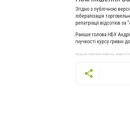
Згідно з публічною верс
лібералізація торговель
репатріації відсотків за
Раніше голова НБУ Андрі
гнучкості курсу гривні 
Якщо ви помітили помилку, виділіть нео