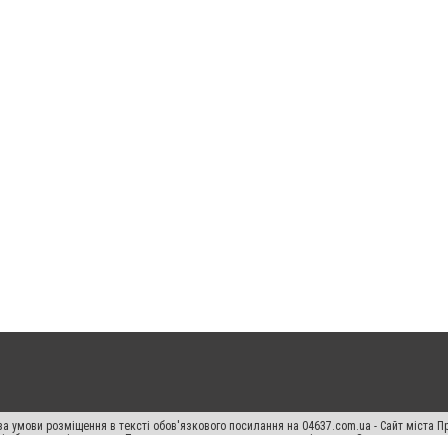
а умови розміщення в тексті обов'язкового посилання на 04637.com.ua - Сайт міста П
сті або в якості джерела. Порушення виняткових прав переслідується Законом.