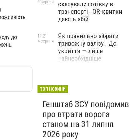
4 серпня
скасували готівку в
а
транспорті . QR-квитки
 можливість
дають збій
Як правильно зібрати
11:21
ходу до
4 серпня
тривожну валізу . До
жень.
укриття — лише
найнеобхідніше
ТОП НОВИНИ
Генштаб ЗСУ повідомив
про втрати ворога
станом на 31 липня
2026 року