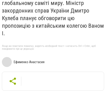
глобальному саміті миру. Міністр
закордонних справ України Дмитро
Кулеба планує обговорити цю
пропозицію з китайським колегою Ваном
І.
Якщо ви помітили помилку, виділіть необхідний текст і натисніть Ctrl + Enter, щоб
повідомити про це редакцію
Ефименко Анастасия