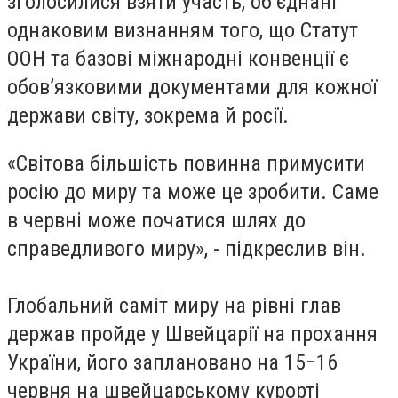
зголосилися взяти участь, об’єднані
однаковим визнанням того, що Статут
ООН та базові міжнародні конвенції є
обов’язковими документами для кожної
держави світу, зокрема й росії.
«Світова більшість повинна примусити
росію до миру та може це зробити. Саме
в червні може початися шлях до
справедливого миру», - підкреслив він.
Глобальний саміт миру на
рівні глав
держав
пройде у Швейцарії на прохання
України, його
заплановано
на 15−16
червня на швейцарському курорті