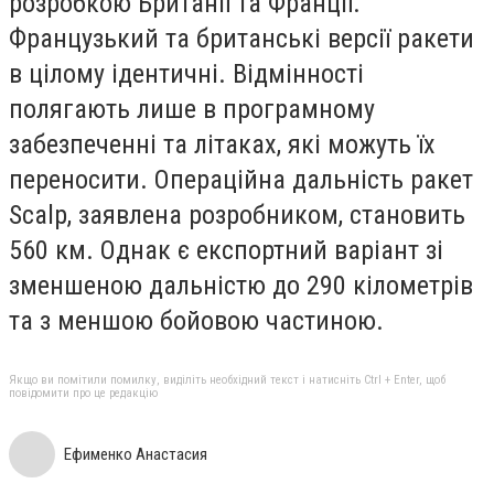
розробкою Британії та Франції.
Французький та британські версії ракети
в цілому ідентичні. Відмінності
полягають лише в програмному
забезпеченні та літаках, які можуть їх
переносити. Операційна дальність ракет
Scalp, заявлена розробником, становить
560 км. Однак є експортний варіант зі
зменшеною дальністю до 290 кілометрів
та з меншою бойовою частиною.
Якщо ви помітили помилку, виділіть необхідний текст і натисніть Ctrl + Enter, щоб
повідомити про це редакцію
Ефименко Анастасия