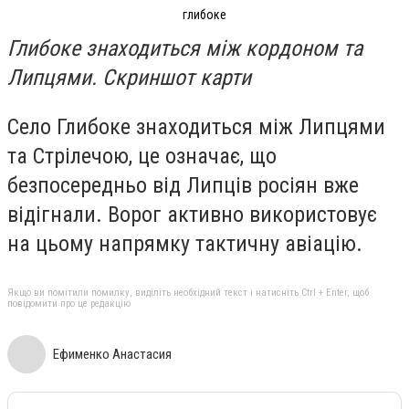
глибоке
Глибоке знаходиться між кордоном та
Липцями. Скриншот карти
Село Глибоке знаходиться між Липцями
та Стрілечою, це означає, що
безпосередньо від Липців росіян вже
відігнали. Ворог активно використовує
на цьому напрямку тактичну авіацію.
Якщо ви помітили помилку, виділіть необхідний текст і натисніть Ctrl + Enter, щоб
повідомити про це редакцію
Ефименко Анастасия