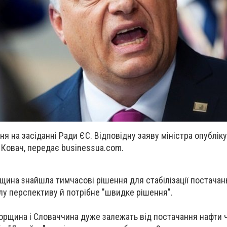
ня на засіданні Ради ЄС. Відповідну заяву міністра опублік
 Ковач, передає
businessua.com.
щина знайшла тимчасові рішення для стабілізації постачань
лу перспективу й потрібне "швидке рішення".
горщина і Словаччина дуже залежать від постачання нафти 