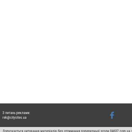
З питань реклами:
rek@citysites.ua
Допускається цитування матеріалів без отримання попередньої згоди 04637.com.ua з