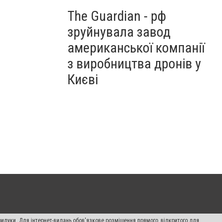
The Guardian - рф
зруйнувала завод
американської компанії
з виробництва дронів у
Києві
рилуки. Для інтернет-видань обов'язкове розміщення прямого, відкритого для