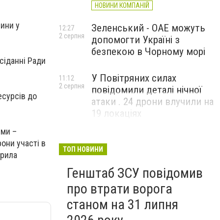
НОВИНИ КОМПАНІЙ
чини у
Зеленський - ОАЕ можуть
12:27
2 серпня
допомогти Україні з
безпекою в Чорному морі
асіданні Ради
У Повітряних силах
11:12
2 серпня
повідомили деталі нічної
есурсів до
атаки . 24 дрони влучили на
19 локаціях
ими –
они участі в
ТОП НОВИНИ
ирила
Генштаб ЗСУ повідомив
про втрати ворога
станом на 31 липня