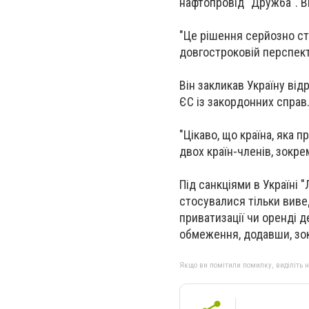
нафтопровід "Дружба". В
"Це рішення серйозно ст
довгостроковій перспекти
Він закликав Україну від
ЄС із закордонних справ
"Цікаво, що країна, яка 
двох країн-членів, зокрем
Під санкціями в Україні
стосувалися тільки виве
приватизації чи оренді 
обмеження, додавши, зок
Якщо ви помітили помилку, виділіть нео