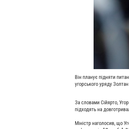
Він планує підняти питан
угорського уряду Золтан
За словами Сійярто, Угор
підходять на довготрива
Міністр наголосив, що У