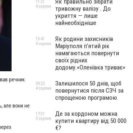
Як правильно зібрати
11:21
4 серпня
тривожну валізу . До
укриття — лише
найнеобхідніше
Як родини захисників
10:41
4 серпня
Маріуполя пʼятий рік
намагаються повернути
своїх рідних
додому.«Оленівка триває»
ував речник
Залишилося 50 днів, щоб
09:22
4 серпня
повернутися після СЗЧ за
спрощеною програмою
, але вони не
Де за кордоном можна
17:51
3 серпня
купити квартиру від 50 000
через
€?