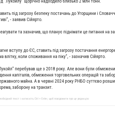
ід "Лукойлу" щорічно надходило близько 2 млн тонн.
авить під загрозу безпеку постачань до Угорщини і Словач
ві", - заявив Сійярто.
реагувати та зазначив, що планує піднімати це питання на з
.
прагне вступу до ЄС, ставить під загрозу постачання енергор
а влітку, коли споживання на піку", - зазначив Сійярто.
 "Лукойл" перебував ще з 2018 року. Але вони були обмежен
дення капіталів, обмеження торговельних операцій та забор
державного майна. А в червні 2024 року РНБО суттєво розш
рема, заборону на транзит.
бхідний текст і натисніть Ctrl + Enter, щоб повідомити про це редакцію