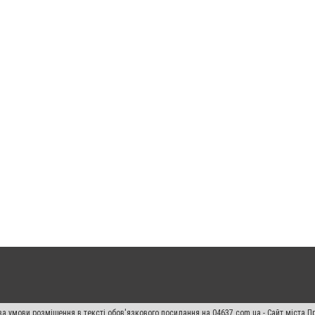
а умови розміщення в тексті обов'язкового посилання на 04637.com.ua - Сайт міста П