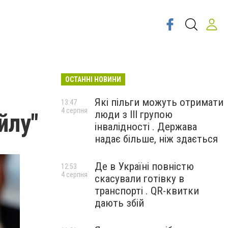
ОСТАННІ НОВИНИ
Які пільги можуть отримати
13:47
4 серпня
люди з III групою
йлу"
інвалідності . Держава
надає більше, ніж здається
Де в Україні повністю
12:53
4 серпня
скасували готівку в
транспорті . QR-квитки
дають збій